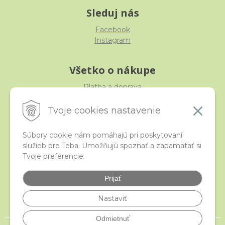
Sleduj nás
Facebook
Instagram
Všetko o nákupe
Platba a doprava
Reklamácia, výmena, vrátenie
Obchodné podmienky
Tvoje cookies nastavenie
Ochrana osobných údajov
Súbory cookie nám pomáhajú pri poskytovaní
služieb pre Teba. Umožňujú spoznať a zapamätať si
iStraka
Tvoje preferencie.
Kontakt
Veľkoobchod
Prijať
Najčastejšie otázky
Certifikáty
Nastaviť
Odmietnuť