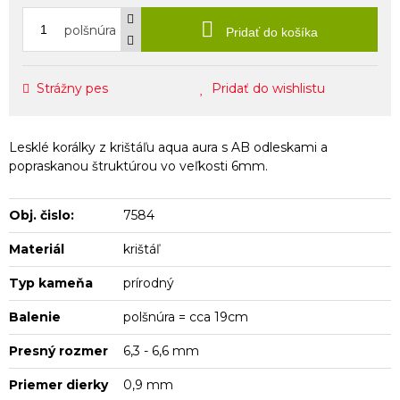
polšnúra
Pridať do košíka
Strážny pes
Pridať do wishlistu
Lesklé korálky z krištáľu aqua aura s AB odleskami a
popraskanou štruktúrou vo veľkosti 6mm.
Obj. čislo:
7584
Materiál
krištáľ
Typ kameňa
prírodný
Balenie
polšnúra = cca 19cm
Presný rozmer
6,3 - 6,6 mm
Priemer dierky
0,9 mm