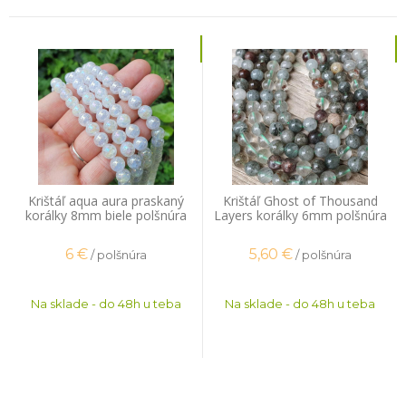
Krištáľ aqua aura praskaný
Krištáľ Ghost of Thousand
korálky 8mm biele polšnúra
Layers korálky 6mm polšnúra
6
€
5,60
€
/ polšnúra
/ polšnúra
Na sklade - do 48h u teba
Na sklade - do 48h u teba