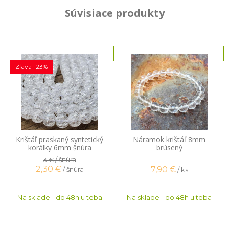
Súvisiace produkty
Zľava -23%
Krištáľ praskaný syntetický
Náramok krištáľ 8mm
korálky 6mm šnúra
brúsený
/ šnúra
3 €
2,30
€
7,90
€
/ šnúra
/ ks
Na sklade - do 48h u teba
Na sklade - do 48h u teba