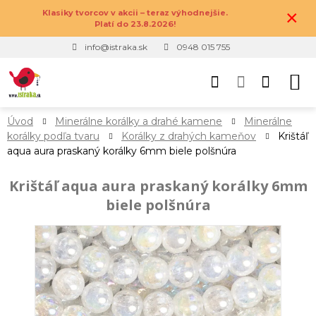
×
Klasiky tvorcov v akcii – teraz výhodnejšie.
Platí do 23.8.2026!
info@istraka.sk
0948 015 755
Úvod
Minerálne korálky a drahé kamene
Minerálne
korálky podľa tvaru
Korálky z drahých kameňov
Krištáľ
aqua aura praskaný korálky 6mm biele polšnúra
Krištáľ aqua aura praskaný korálky 6mm
biele polšnúra