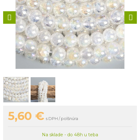
5,60
€
s DPH / polšnúra
Na sklade - do 48h u teba