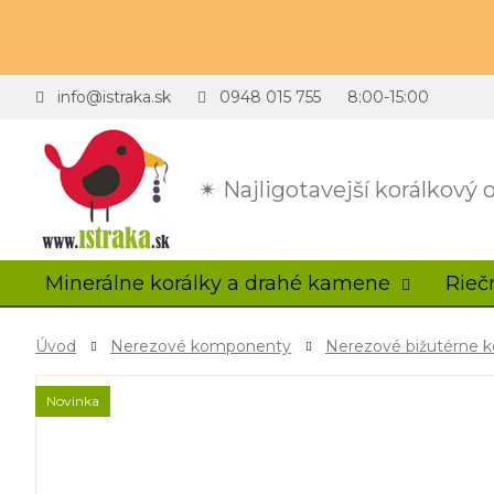
info@istraka.sk
0948 015 755
8:00-15:00
✴ Najligotavejší korálkový
Minerálne korálky a drahé kamene
Rieč
Úvod
Nerezové komponenty
Nerezové bižutérne
Novinka