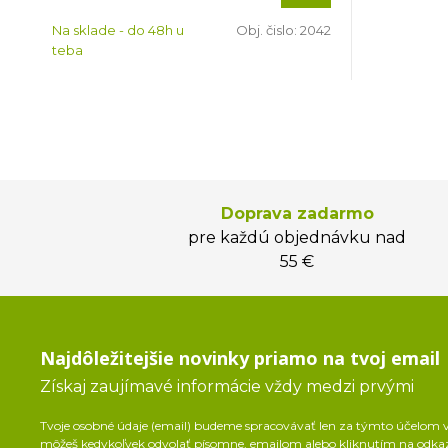
Na sklade - do 48h u
Obj. čislo:
2042
teba
Doprava zadarmo
pre každú objednávku nad
55 €
Najdôležitejšie novinky priamo na tvoj email
Získaj zaujímavé informácie vždy medzi prvými
Tvoje osobné údaje (email) budeme spracovávať len za týmto účelom v 
môžeš kedykoľvek odvolať písomne, emailom alebo kliknutím na odka