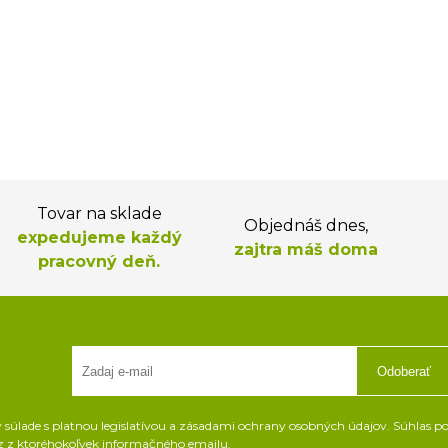
Tovar na sklade
Objednáš dnes,
expedujeme každý
zajtra máš doma
pracovný deň.
Odoberať
súlade s platnou legislatívou a zásadami ochrany osobných údajov. Súhlas pot
z z ktoréhokoľvek informačného emailu.