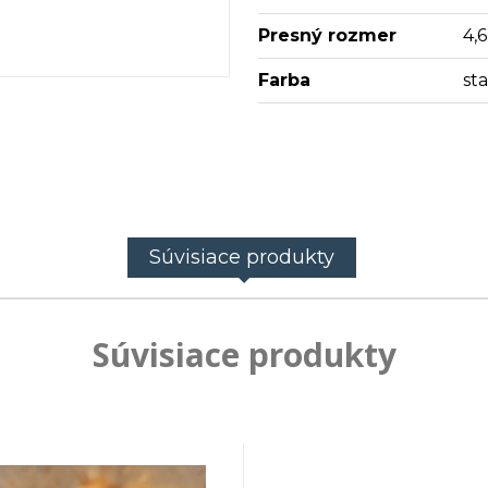
Presný rozmer
4,
Farba
st
Súvisiace produkty
Súvisiace produkty