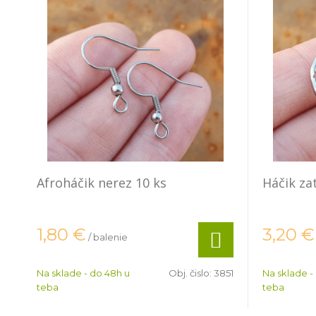
Afroháčik nerez 10 ks
Háčik za
1,80
€
3,20
€
/ balenie
Na sklade - do 48h u
Obj. čislo:
3851
Na sklade -
teba
teba