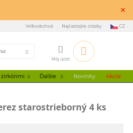
×
Veľkoobchod
Najčastejšie otázky
CZ
Môj účet
 zirkónmi
Ďalšie
Novinky
Akcia
rez starostrieborný 4 ks