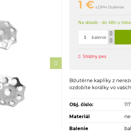
1
€
s DPH / balenie
Na sklade - do 48h u teba
balenie
Strážny pes
Bižutérne kaplíky z nere
ozdobíte korálky vo vašich
Obj. čislo:
11
Materiál
ne
Balenie
ba