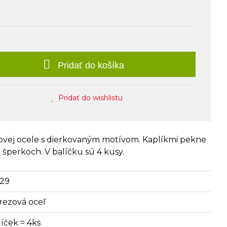
Pridať do košíka
Pridať do wishlistu
zovej ocele s dierkovaným motívom. Kaplíkmi pekne
 šperkoch. V balíčku sú 4 kusy.
729
rezová oceľ
líček = 4ks