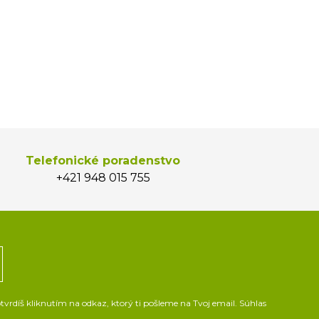
Telefonické poradenstvo
+421 948 015 755
vrdíš kliknutím na odkaz, ktorý ti pošleme na Tvoj email. Súhlas