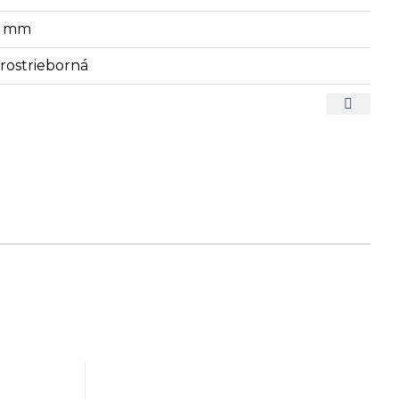
6 mm
arostrieborná