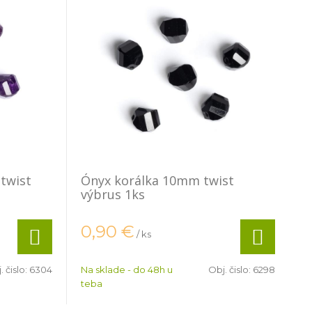
twist
Ónyx korálka 10mm twist
výbrus 1ks
0,90
€
/ ks
. čislo:
6304
Na sklade - do 48h u
Obj. čislo:
6298
teba