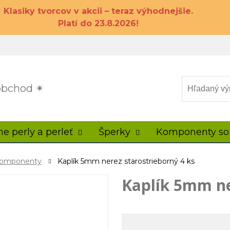
Klasiky tvorcov v akcii – teraz výhodnejšie.
Platí do 23.8.2026!
 obchod ✴
ne perly a perleť
Šperky
Komponenty so
 komponenty
Kaplík 5mm nerez starostrieborný 4 ks
Kaplík 5mm ne