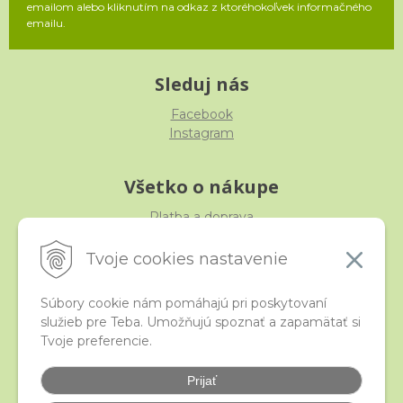
emailom alebo kliknutím na odkaz z ktoréhokoľvek informačného
emailu.
Sleduj nás
Facebook
Instagram
Všetko o nákupe
Platba a doprava
Reklamácia, výmena, vrátenie
Obchodné podmienky
Tvoje cookies nastavenie
Ochrana osobných údajov
Súbory cookie nám pomáhajú pri poskytovaní
služieb pre Teba. Umožňujú spoznať a zapamätať si
iStraka
Tvoje preferencie.
Kontakt
Veľkoobchod
Prijať
Najčastejšie otázky