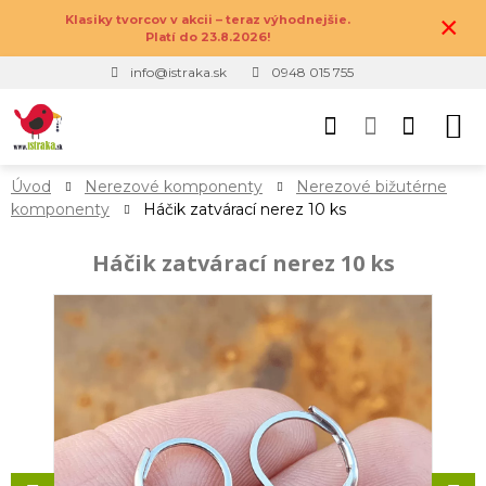
×
Klasiky tvorcov v akcii – teraz výhodnejšie.
Platí do 23.8.2026!
info@istraka.sk
0948 015 755
Úvod
Nerezové komponenty
Nerezové bižutérne
komponenty
Háčik zatvárací nerez 10 ks
Háčik zatvárací nerez 10 ks