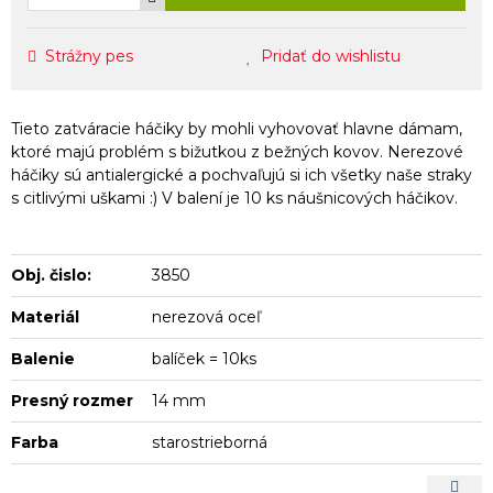
Strážny pes
Pridať do wishlistu
Tieto zatváracie háčiky by mohli vyhovovať hlavne dámam,
ktoré majú problém s bižutkou z bežných kovov. Nerezové
háčiky sú antialergické a pochvaľujú si ich všetky naše straky
s citlivými uškami :) V balení je 10 ks náušnicových háčikov.
Obj. čislo:
3850
Materiál
nerezová oceľ
Balenie
balíček = 10ks
Presný rozmer
14 mm
Farba
starostrieborná