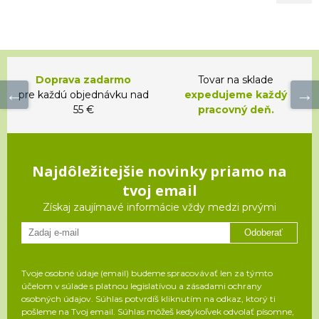
Doprava zadarmo
Tovar na sklade
pre každú objednávku nad
expedujeme každý
55 €
pracovný deň.
Najdôležitejšie novinky priamo na
tvoj email
Získaj zaujímavé informácie vždy medzi prvými
Odoberať
Tvoje osobné údaje (email) budeme spracovávať len za týmto
účelom v súlade s platnou legislatívou a zásadami ochrany
osobných údajov. Súhlas potvrdíš kliknutím na odkaz, ktorý ti
pošleme na Tvoj email. Súhlas môžeš kedykoľvek odvolať písomne,