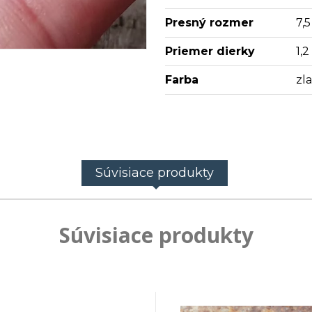
Presný rozmer
7,
Priemer dierky
1,
Farba
zl
Súvisiace produkty
Súvisiace produkty