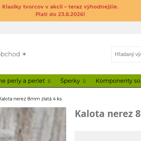
Klasiky tvorcov v akcii – teraz výhodnejšie.
Platí do 23.8.2026!
 obchod ✴
ne perly a perleť
Šperky
Komponenty so
Kalota nerez 8mm zlatá 4 ks
Kalota nerez 