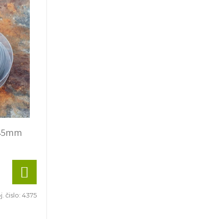
,45mm
. čislo:
4375