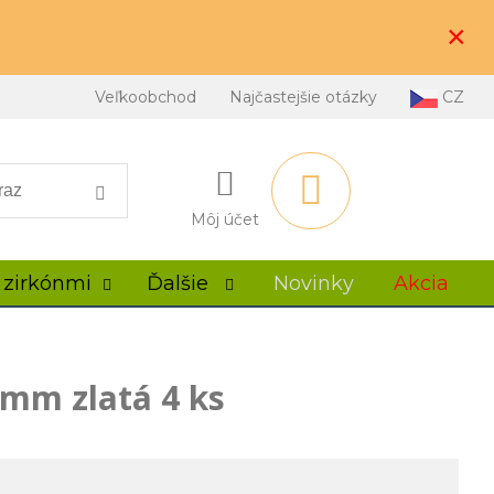
×
Veľkoobchod
Najčastejšie otázky
CZ
Môj účet
 zirkónmi
Ďalšie
Novinky
Akcia
8mm zlatá 4 ks