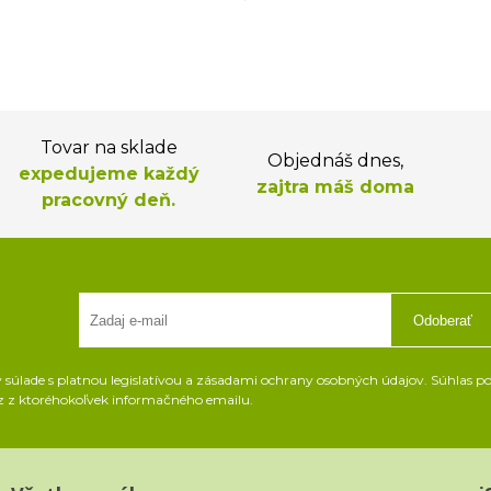
Tovar na sklade
Objednáš dnes,
expedujeme každý
zajtra máš doma
pracovný deň.
Odoberať
súlade s platnou legislatívou a zásadami ochrany osobných údajov. Súhlas pot
z z ktoréhokoľvek informačného emailu.