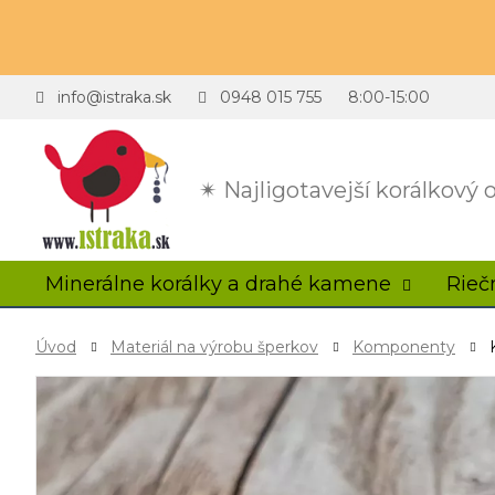
info@istraka.sk
0948 015 755
8:00-15:00
✴ Najligotavejší korálkový
Minerálne korálky a drahé kamene
Rieč
Úvod
Materiál na výrobu šperkov
Komponenty