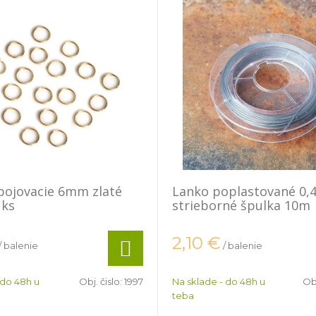
pojovacie 6mm zlaté
Lanko poplastované 0
 ks
strieborné špulka 10m
2,10
€
/ balenie
/ balenie
 do 48h u
Obj. čislo:
1997
Na sklade - do 48h u
Obj
teba