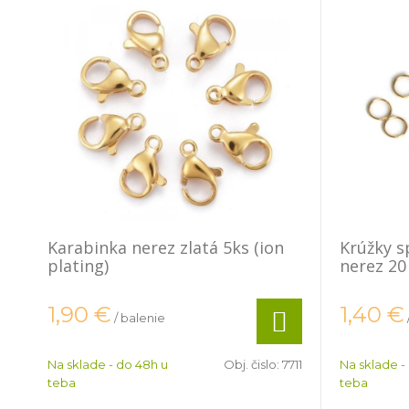
Karabinka nerez zlatá 5ks (ion
Krúžky s
plating)
nerez 20
1,90
€
1,40
€
/ balenie
Na sklade - do 48h u
Obj. čislo:
7711
Na sklade -
teba
teba