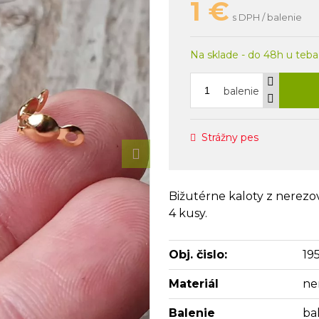
1
€
s DPH / balenie
Na sklade - do 48h u teba
balenie
Strážny pes
Bižutérne kaloty z nerezov
4 kusy.
Obj. čislo:
19
Materiál
ne
Balenie
ba