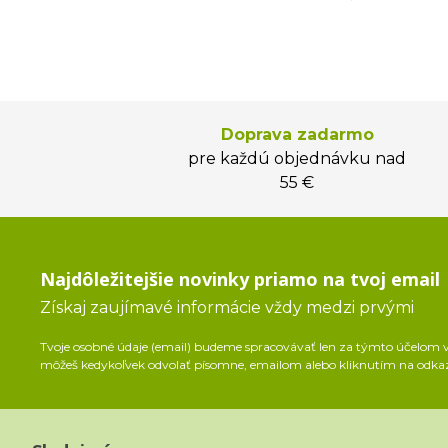
Doprava zadarmo
pre každú objednávku nad
55 €
Najdôležitejšie novinky priamo na tvoj email
Získaj zaujímavé informácie vždy medzi prvými
Tvoje osobné údaje (email) budeme spracovávať len za týmto účelom v 
môžeš kedykoľvek odvolať písomne, emailom alebo kliknutím na odka