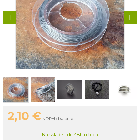
2,10
€
s DPH / balenie
Na sklade - do 48h u teba