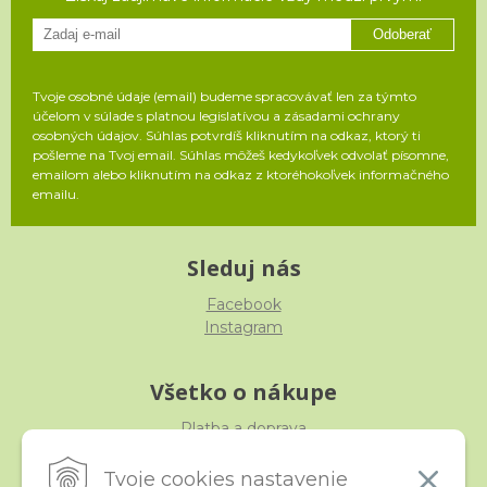
Odoberať
Tvoje osobné údaje (email) budeme spracovávať len za týmto
účelom v súlade s platnou legislatívou a zásadami ochrany
osobných údajov. Súhlas potvrdíš kliknutím na odkaz, ktorý ti
pošleme na Tvoj email. Súhlas môžeš kedykoľvek odvolať písomne,
emailom alebo kliknutím na odkaz z ktoréhokoľvek informačného
emailu.
Sleduj nás
Facebook
Instagram
Všetko o nákupe
Platba a doprava
Reklamácia, výmena, vrátenie
Obchodné podmienky
Tvoje cookies nastavenie