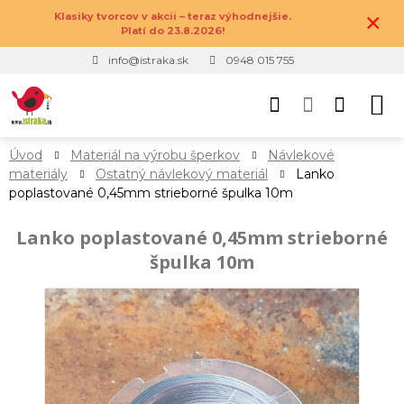
×
Klasiky tvorcov v akcii – teraz výhodnejšie.
Platí do 23.8.2026!
info@istraka.sk
0948 015 755
Úvod
Materiál na výrobu šperkov
Návlekové
materiály
Ostatný návlekový materiál
Lanko
poplastované 0,45mm strieborné špulka 10m
Lanko poplastované 0,45mm strieborné
špulka 10m