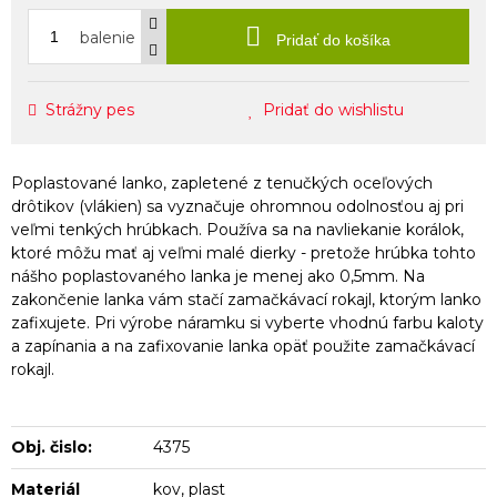
balenie
Pridať do košíka
Strážny pes
Pridať do wishlistu
Poplastované lanko, zapletené z tenučkých oceľových
drôtikov (vlákien) sa vyznačuje ohromnou odolnosťou aj pri
veľmi tenkých hrúbkach. Používa sa na navliekanie korálok,
ktoré môžu mať aj veľmi malé dierky - pretože hrúbka tohto
nášho poplastovaného lanka je menej ako 0,5mm. Na
zakončenie lanka vám stačí zamačkávací rokajl, ktorým lanko
zafixujete. Pri výrobe náramku si vyberte vhodnú farbu kaloty
a zapínania a na zafixovanie lanka opäť použite zamačkávací
rokajl.
Obj. čislo:
4375
Materiál
kov, plast