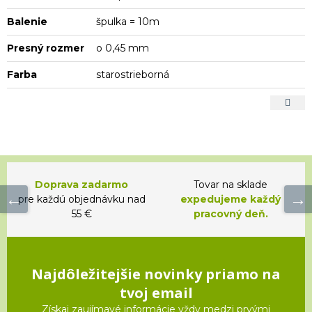
Balenie
špulka = 10m
Presný rozmer
o 0,45 mm
Farba
starostrieborná
Doprava zadarmo
Tovar na sklade
pre každú objednávku nad
expedujeme každý
55 €
pracovný deň.
Najdôležitejšie novinky priamo na
tvoj email
Získaj zaujímavé informácie vždy medzi prvými