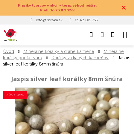
×
Klasiky tvorcov v akcii – teraz výhodnejšie.
Platí do 23.8.2026!
info@istraka.sk
0948 015 755
Úvod
Minerálne korálky a drahé kamene
Minerálne
korálky podľa tvaru
Korálky z drahých kameňov
Jaspis
silver leaf korálky 8mm šnúra
Jaspis silver leaf korálky 8mm šnúra
Zľava -19%