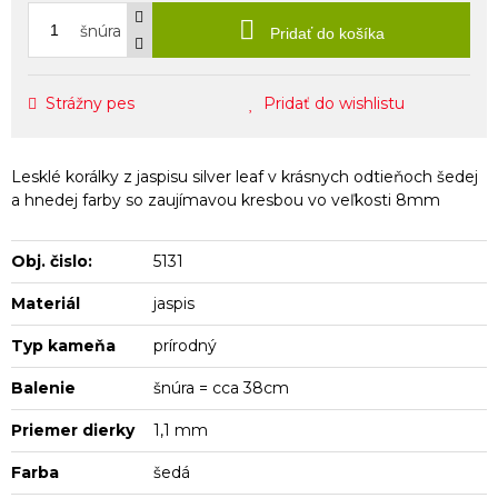
šnúra
Pridať do košíka
Strážny pes
Pridať do wishlistu
Lesklé korálky z jaspisu silver leaf v krásnych odtieňoch šedej
a hnedej farby so zaujímavou kresbou vo veľkosti 8mm
Obj. čislo:
5131
Materiál
jaspis
Typ kameňa
prírodný
Balenie
šnúra = cca 38cm
Priemer dierky
1,1 mm
Farba
šedá