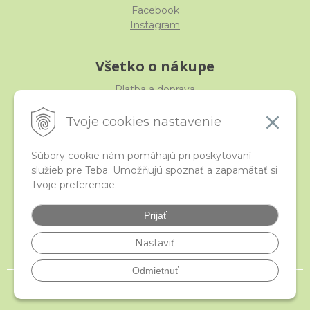
Facebook
Instagram
Všetko o nákupe
Platba a doprava
Reklamácia, výmena, vrátenie
Obchodné podmienky
Tvoje cookies nastavenie
Ochrana osobných údajov
Súbory cookie nám pomáhajú pri poskytovaní
služieb pre Teba. Umožňujú spoznať a zapamätať si
iStraka
Tvoje preferencie.
Kontakt
Veľkoobchod
Prijať
Najčastejšie otázky
Certifikáty
Nastaviť
Odmietnuť
© 2026 istraka.sk - najligotavejšie korálky a polodrahokamy široko ďaleko •
NextShop
&
e-shop Pohoda Connector
by
NextCom s.r.o.