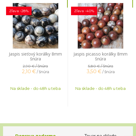
Zľava -28%
Zľava -40%
Jaspis sieťový korálky 8mm
Jaspis picasso korálky 8mm
šnúra
šnúra
/ šnúra
/ šnúra
2,90 €
5,80 €
2,10
€
3,50
€
/ šnúra
/ šnúra
Na sklade - do 48h u teba
Na sklade - do 48h u teba
Doprava zadarmo
Tovar na sklade