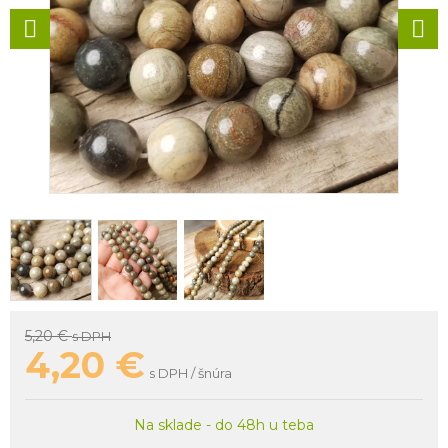
5,20 €
s DPH
4,20
€
s DPH / šnúra
Na sklade - do 48h u teba