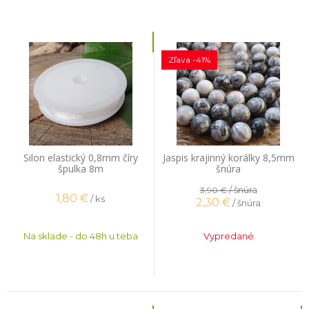
Zľava -41%
Silon elastický 0,8mm číry
Jaspis krajinný korálky 8,5mm
špulka 8m
šnúra
/ šnúra
3,90 €
1,80
€
/ ks
2,30
€
/ šnúra
Na sklade - do 48h u teba
Vypredané