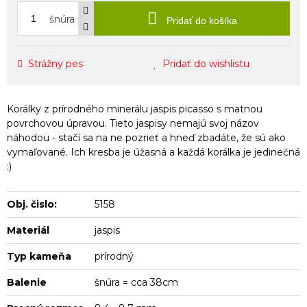
šnúra
Pridať do košíka
Strážny pes
Pridať do wishlistu
Korálky z prírodného minerálu jaspis picasso s matnou
povrchovou úpravou. Tieto jaspisy nemajú svoj názov
náhodou - stačí sa na ne pozrieť a hneď zbadáte, že sú ako
vymaľované. Ich kresba je úžasná a každá korálka je jedinečná
:)
Obj. čislo:
5158
Materiál
jaspis
Typ kameňa
prírodný
Balenie
šnúra = cca 38cm