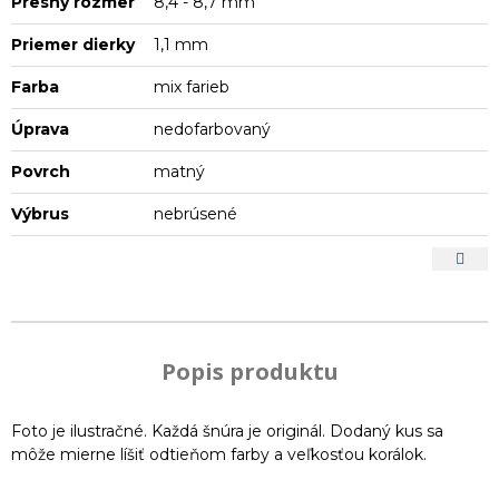
Presný rozmer
8,4 - 8,7 mm
Priemer dierky
1,1 mm
Farba
mix farieb
Úprava
nedofarbovaný
Povrch
matný
Výbrus
nebrúsené
Popis produktu
Foto je ilustračné. Každá šnúra je originál. Dodaný kus sa
môže mierne líšiť odtieňom farby a veľkosťou korálok.