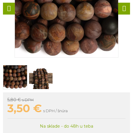
5,80 €
s DPH
3,50
€
s DPH / šnúra
Na sklade - do 48h u teba