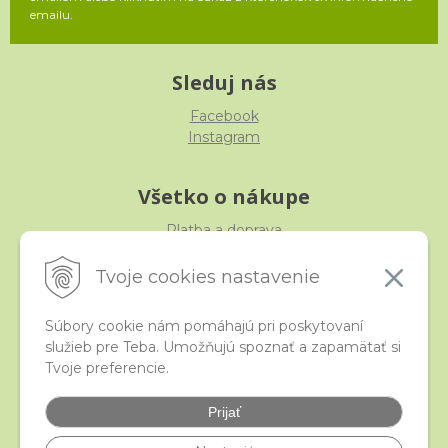
emailu.
Sleduj nás
Facebook
Instagram
Všetko o nákupe
Platba a doprava
Reklamácia, výmena, vrátenie
Obchodné podmienky
Tvoje cookies nastavenie
Ochrana osobných údajov
Súbory cookie nám pomáhajú pri poskytovaní
služieb pre Teba. Umožňujú spoznať a zapamätať si
iStraka
Tvoje preferencie.
Kontakt
Veľkoobchod
Prijať
Najčastejšie otázky