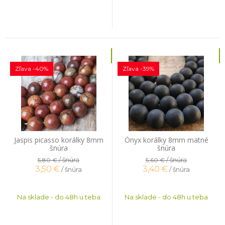
Zľava -40%
Zľava -39%
Jaspis picasso korálky 8mm
Ónyx korálky 8mm matné
šnúra
šnúra
/ šnúra
/ šnúra
5,80 €
5,60 €
3,50
€
3,40
€
/ šnúra
/ šnúra
Na sklade - do 48h u teba
Na sklade - do 48h u teba