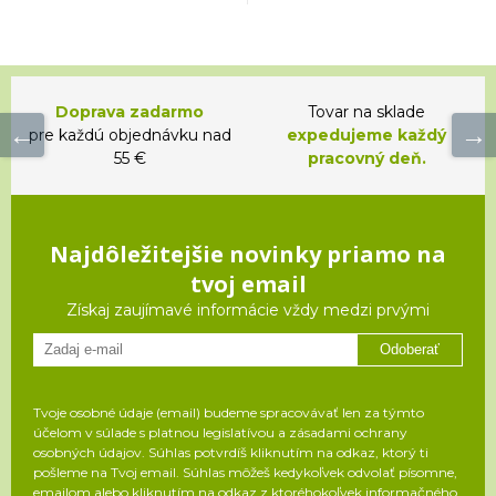
Doprava zadarmo
Tovar na sklade
pre každú objednávku nad
expedujeme každý
55 €
pracovný deň.
Najdôležitejšie novinky priamo na
tvoj email
Získaj zaujímavé informácie vždy medzi prvými
Odoberať
Tvoje osobné údaje (email) budeme spracovávať len za týmto
účelom v súlade s platnou legislatívou a zásadami ochrany
osobných údajov. Súhlas potvrdíš kliknutím na odkaz, ktorý ti
pošleme na Tvoj email. Súhlas môžeš kedykoľvek odvolať písomne,
emailom alebo kliknutím na odkaz z ktoréhokoľvek informačného