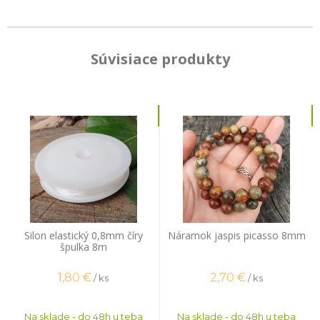
Súvisiace produkty
Silon elastický 0,8mm číry
Náramok jaspis picasso 8mm
špulka 8m
1,80
€
2,70
€
/ ks
/ ks
Na sklade - do 48h u teba
Na sklade - do 48h u teba