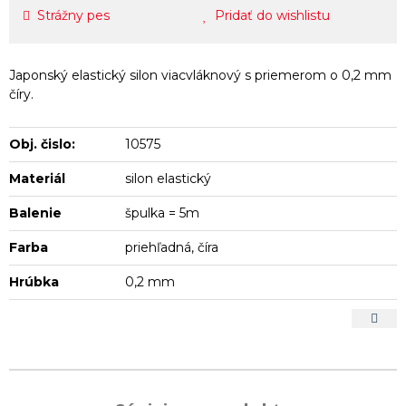
Strážny pes
Pridať do wishlistu
Japonský elastický silon viacvláknový s priemerom o 0,2 mm
číry.
Obj. čislo:
10575
Materiál
silon elastický
Balenie
špulka = 5m
Farba
priehľadná, číra
Hrúbka
0,2 mm