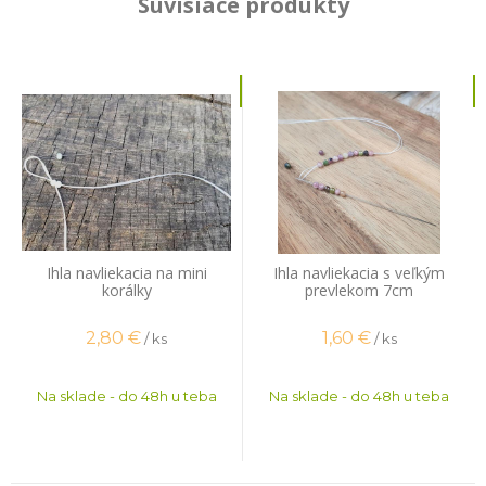
Súvisiace produkty
Ihla navliekacia na mini
Ihla navliekacia s veľkým
korálky
prevlekom 7cm
2,80
€
1,60
€
/ ks
/ ks
Na sklade - do 48h u teba
Na sklade - do 48h u teba