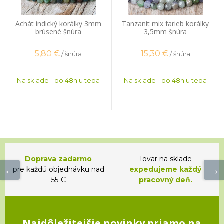
Achát indický korálky 3mm
Tanzanit mix farieb korálky
brúsené šnúra
3,5mm šnúra
5,80
€
15,30
€
/ šnúra
/ šnúra
Na sklade - do 48h u teba
Na sklade - do 48h u teba
Doprava zadarmo
Tovar na sklade
pre každú objednávku nad
expedujeme každý
55 €
pracovný deň.
Najdôležitejšie novinky priamo na