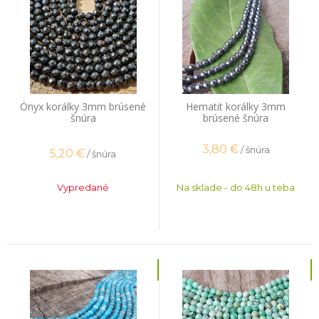
Ónyx korálky 3mm brúsené
Hematit korálky 3mm
šnúra
brúsené šnúra
3,80
€
/ šnúra
5,20
€
/ šnúra
Vypredané
Na sklade - do 48h u teba