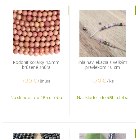
Rodonit korálky 4,5mm
Ihla navliekacia s veľkým
brúsené šnúra
prevlekom 10 cm
7,30
€
1,70
€
/ šnúra
/ ks
Na sklade - do 48h u teba
Na sklade - do 48h u teba