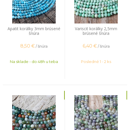
Apatit korálky 3mm brúsené
Variscit korálky 2,5mm
šnúra
brúsené šnúra
8,50
€
6,40
€
/ šnúra
/ šnúra
Na sklade - do 48h u teba
Posledné 1 - 2 ks