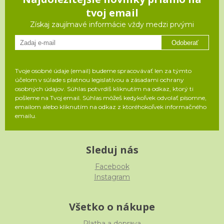
tvoj email
Získaj zaujímavé informácie vždy medzi prvými
Odoberať
Tvoje osobné údaje (email) budeme spracovávať len za týmto
účelom v súlade s platnou legislatívou a zásadami ochrany
osobných údajov. Súhlas potvrdíš kliknutím na odkaz, ktorý ti
pošleme na Tvoj email. Súhlas môžeš kedykoľvek odvolať písomne,
emailom alebo kliknutím na odkaz z ktoréhokoľvek informačného
emailu.
Sleduj nás
Facebook
Instagram
Všetko o nákupe
Platba a doprava