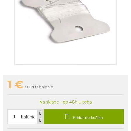
1
€
s DPH / balenie
Na sklade - do 48h u teba
balenie
Pridať do košíka