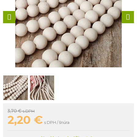
3,70 €
s DPH
2,20
€
s DPH / šnúra