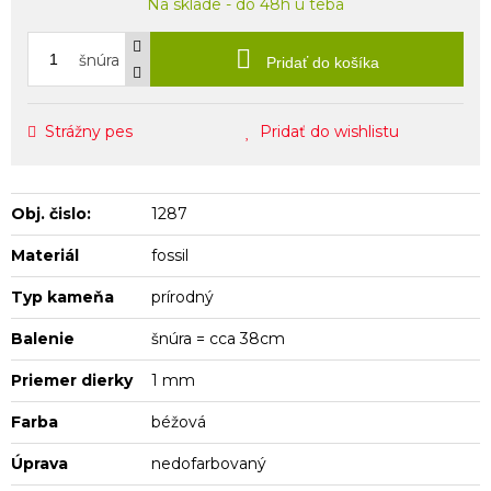
Na sklade - do 48h u teba
šnúra
Pridať do košíka
Strážny pes
Pridať do wishlistu
Obj. čislo:
1287
Materiál
fossil
Typ kameňa
prírodný
Balenie
šnúra = cca 38cm
Priemer dierky
1 mm
Farba
béžová
Úprava
nedofarbovaný