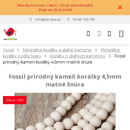
×
Klasiky tvorcov v akcii – teraz výhodnejšie.
Platí do 23.8.2026!
info@istraka.sk
0948 015 755
Úvod
Minerálne korálky a drahé kamene
Minerálne
korálky podľa tvaru
Korálky z drahých kameňov
Fossil
prírodný kameň korálky 4,5mm matné šnúra
Fossil prírodný kameň korálky 4,5mm
matné šnúra
Zľava -41%