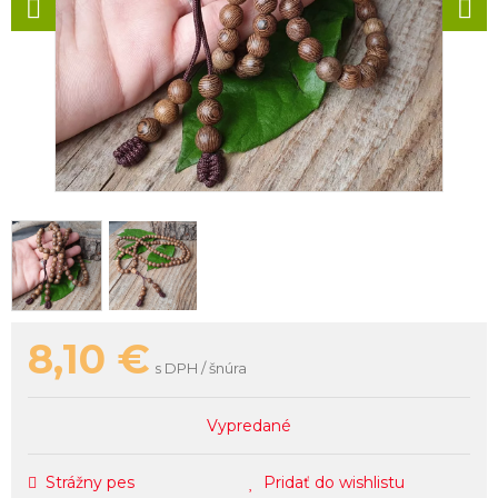
8,10
€
s DPH / šnúra
Vypredané
Strážny pes
Pridať do wishlistu