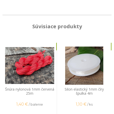
Súvisiace produkty
Šnúra nylonová 1mm červená
Silon elastický 1mm číry
25m
špulka 4m
1,40
€
1,10
€
/ balenie
/ ks