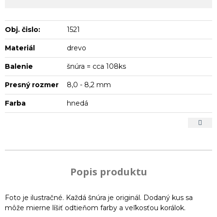
Obj. čislo:
1521
Materiál
drevo
Balenie
šnúra = cca 108ks
Presný rozmer
8,0 - 8,2 mm
Farba
hnedá
Popis produktu
Foto je ilustračné. Každá šnúra je originál. Dodaný kus sa
môže mierne líšiť odtieňom farby a veľkosťou korálok.