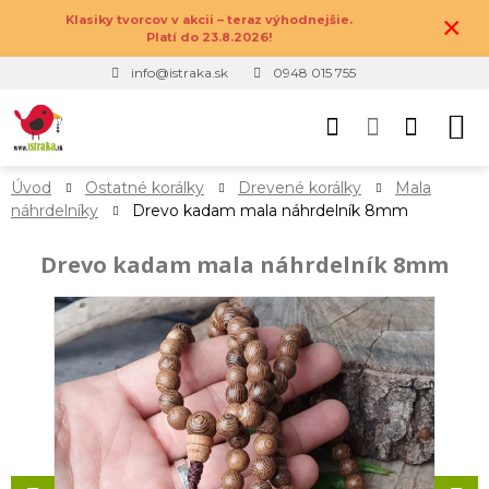
×
Klasiky tvorcov v akcii – teraz výhodnejšie.
Platí do 23.8.2026!
info@istraka.sk
0948 015 755
Úvod
Ostatné korálky
Drevené korálky
Mala
náhrdelníky
Drevo kadam mala náhrdelník 8mm
Drevo kadam mala náhrdelník 8mm