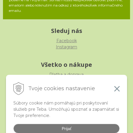
emailom alebo kliknutím na odkaz z ktoréhokoľvek informačného
emailu.
Sleduj nás
Facebook
Instagram
Všetko o nákupe
Platba a doprava
Reklamácia, výmena, vrátenie
Obchodné podmienky
Tvoje cookies nastavenie
Ochrana osobných údajov
Súbory cookie nám pomáhajú pri poskytovaní
služieb pre Teba. Umožňujú spoznať a zapamätať si
iStraka
Tvoje preferencie.
Kontakt
Veľkoobchod
Prijať