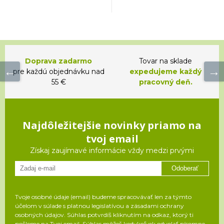
Doprava zadarmo
Tovar na sklade
pre každú objednávku nad
expedujeme každý
55 €
pracovný deň.
Najdôležitejšie novinky priamo na
tvoj email
Získaj zaujímavé informácie vždy medzi prvými
Odoberať
Tvoje osobné údaje (email) budeme spracovávať len za týmto
účelom v súlade s platnou legislatívou a zásadami ochrany
osobných údajov. Súhlas potvrdíš kliknutím na odkaz, ktorý ti
pošleme na Tvoj email. Súhlas môžeš kedykoľvek odvolať písomne,