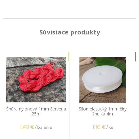
Súvisiace produkty
Šnúra nylonová 1mm červená
Silon elastický 1mm číry
25m
špulka 4m
1,40
€
1,10
€
/ balenie
/ ks