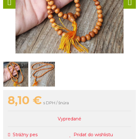
8,10
€
s DPH / šnúra
Vypredané
Strážny pes
Pridať do wishlistu