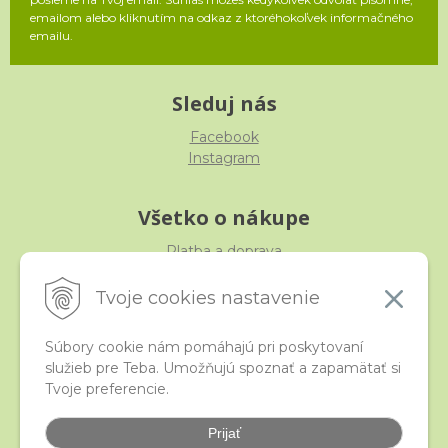
emailom alebo kliknutím na odkaz z ktoréhokoľvek informačného
emailu.
Sleduj nás
Facebook
Instagram
Všetko o nákupe
Platba a doprava
Reklamácia, výmena, vrátenie
Obchodné podmienky
Tvoje cookies nastavenie
Ochrana osobných údajov
Súbory cookie nám pomáhajú pri poskytovaní
služieb pre Teba. Umožňujú spoznať a zapamätať si
iStraka
Tvoje preferencie.
Kontakt
Veľkoobchod
Prijať