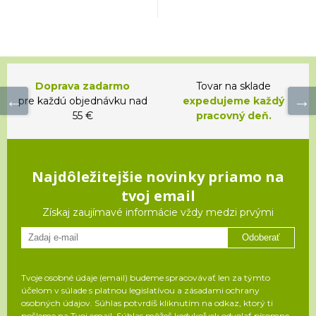
Doprava zadarmo
Tovar na sklade
pre každú objednávku nad
expedujeme každý
55 €
pracovný deň.
Najdôležitejšie novinky priamo na
tvoj email
Získaj zaujímavé informácie vždy medzi prvými
Odoberať
Tvoje osobné údaje (email) budeme spracovávať len za týmto
účelom v súlade s platnou legislatívou a zásadami ochrany
osobných údajov. Súhlas potvrdíš kliknutím na odkaz, ktorý ti
pošleme na Tvoj email. Súhlas môžeš kedykoľvek odvolať písomne,