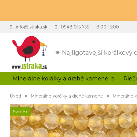
info@istraka.sk
0948 015 755
8:00-15:00
✴ Najligotavejší korálkový
Minerálne korálky a drahé kamene
Rieč
Úvod
Minerálne korálky a drahé kamene
Minerálne k
Novinka