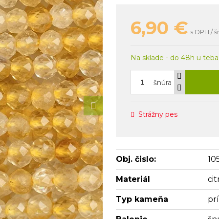
6,90
€
s DPH / š
Na sklade - do 48h u teba
šnúra
Strážny pes
Obj. čislo:
10
Materiál
cit
Typ kameňa
pr