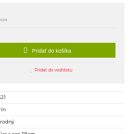
núra
Pridať do košíka
Pridať do wishlistu
521
rín
írodný