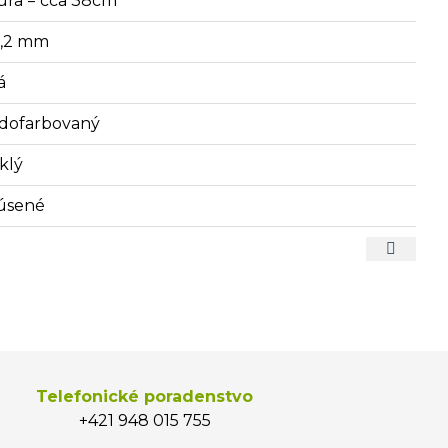
úra = cca 38cm
2,2 mm
á
dofarbovaný
klý
úsené
Telefonické poradenstvo
+421 948 015 755