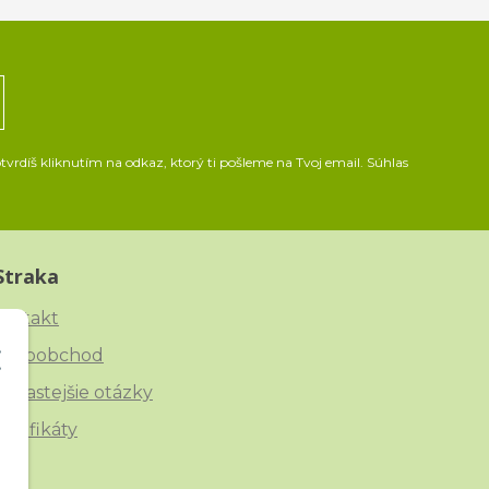
vrdíš kliknutím na odkaz, ktorý ti pošleme na Tvoj email. Súhlas
Straka
ontakt
eľkoobchod
ajčastejšie otázky
ertifikáty