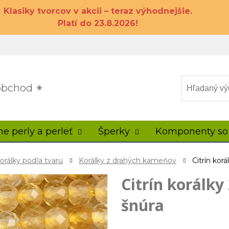
Klasiky tvorcov v akcii – teraz výhodnejšie.
Platí do 23.8.2026!
 obchod ✴
ne perly a perleť
Šperky
Komponenty so
orálky podľa tvaru
Korálky z drahých kameňov
Citrín kor
Citrín korálky
šnúra