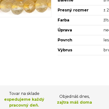
Balenie
šn
Presný rozmer
± 
Farba
žlt
Úprava
ne
Povrch
les
Výbrus
br
Tovar na sklade
Objednáš dnes,
expedujeme každý
zajtra máš doma
pracovný deň.