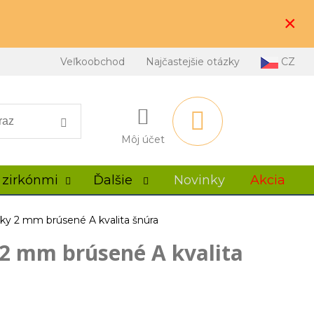
×
Veľkoobchod
Najčastejšie otázky
CZ
Môj účet
 zirkónmi
Ďalšie
Novinky
Akcia
álky 2 mm brúsené A kvalita šnúra
 2 mm brúsené A kvalita