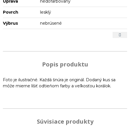
Úprava
nedofarbovaný
Povrch
lesklý
Výbrus
nebrúsené
Popis produktu
Foto je ilustračné. Každá šnúra je originál. Dodaný kus sa
môže mierne líšiť odtieňom farby a veľkosťou korálok.
Súvisiace produkty