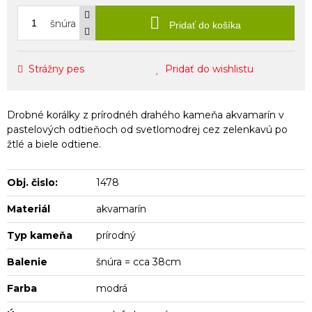
šnúra
Pridať do košíka
Strážny pes
Pridať do wishlistu
Drobné korálky z prírodnéh drahého kameňa akvamarín v
pastelových odtieňoch od svetlomodrej cez zelenkavú po
žtlé a biele odtiene.
Obj. čislo:
1478
Materiál
akvamarín
Typ kameňa
prírodný
Balenie
šnúra = cca 38cm
Farba
modrá