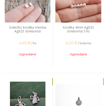
Srdiečko korálka menšia
Korálka 4mm Ag925
Ag925 strieborná
strieborná 5 ks
4,40
€
4,20
€
/ ks
/ balenie
Vypredané
Vypredané