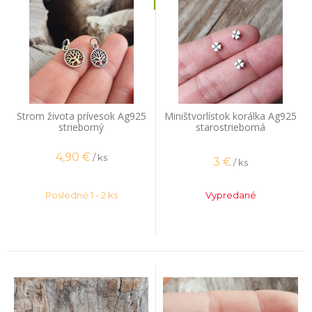
Strom života prívesok Ag925
Miništvorlístok korálka Ag925
strieborný
starostrieborná
4,90
€
/ ks
3
€
/ ks
Posledné 1 - 2 ks
Vypredané