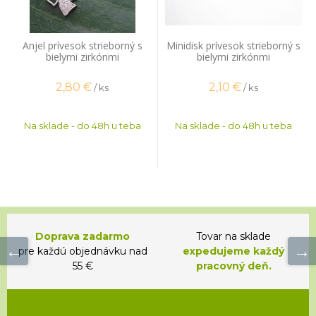
Anjel prívesok strieborný s
Minidisk prívesok strieborný s
bielymi zirkónmi
bielymi zirkónmi
2,80
€
2,10
€
/ ks
/ ks
Na sklade - do 48h u teba
Na sklade - do 48h u teba
Doprava zadarmo
Tovar na sklade
pre každú objednávku nad
expedujeme každý
55 €
pracovný deň.