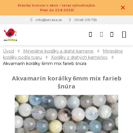
×
Klasiky tvorcov v akcii – teraz výhodnejšie.
Platí do 23.8.2026!
info@istraka.sk
0948 015 755
Úvod
Minerálne korálky a drahé kamene
Minerálne
korálky podľa tvaru
Korálky z drahých kameňov
Akvamarín korálky 6mm mix farieb šnúra
Akvamarín korálky 6mm mix farieb
šnúra