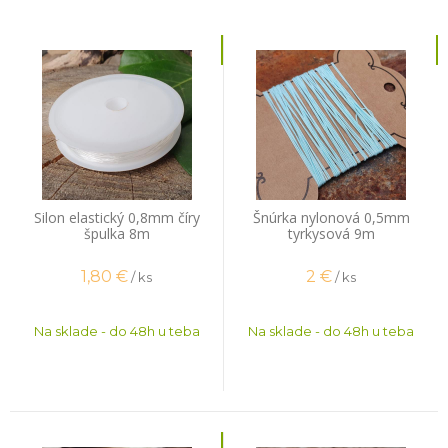
Silon elastický 0,8mm číry
Šnúrka nylonová 0,5mm
špulka 8m
tyrkysová 9m
1,80
€
2
€
/ ks
/ ks
Na sklade - do 48h u teba
Na sklade - do 48h u teba