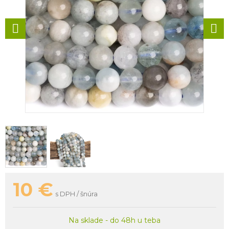
10
€
s DPH / šnúra
Na sklade - do 48h u teba