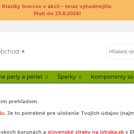
Klasiky tvorcov v akcii – teraz výhodnejšie.
Platí do 23.8.2026!
 obchod ✴
ne perly a perleť
Šperky
Komponenty so
ším prehľadom.
iu
. Je to potrebné pre uloženie Tvojich údajov (najm
eských korunách a
slovenské straky na istraka.sk
v E