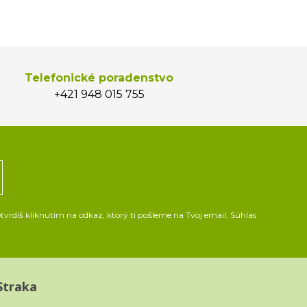
Telefonické poradenstvo
+421 948 015 755
vrdíš kliknutím na odkaz, ktorý ti pošleme na Tvoj email. Súhlas
Straka