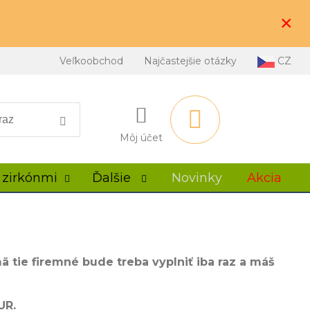
×
Veľkoobchod
Najčastejšie otázky
CZ
Môj účet
 zirkónmi
Ďalšie
Novinky
Akcia
ä tie firemné bude treba vyplniť iba raz a máš
UR.