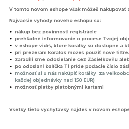
V tomto novom eshope však môžeš nakupovať aj 
Najväčšie výhody nového eshopu sú:
nákup bez povinnosti registrácie
prehľadné informovanie o procese Tvojej ob
v eshope vidíš, ktoré korálky sú dostupné a 
p
ri prezeraní korálok môžeš použiť nové filt
zaradili sme odosielanie cez Zásielkovňu al
po odoslaní balíčka Ti príde podacie číslo zás
možnosť si u nás nakúpiť korálky za veľkoo
každej objednávky nad 150 EUR)
​​​​​​​možnosť platby platobnými kartami
Všetky tieto vychytávky nájdeš v novom eshope 