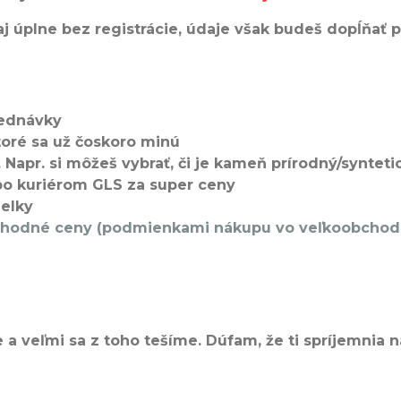
úplne bez registrácie, údaje však budeš dopĺňať pr
jednávky
ktoré sa už čoskoro minú
re. Napr. si môžeš vybrať, či je kameň prírodný/syn
ebo kuriérom GLS za super ceny
ielky
bchodné ceny (podmienkami nákupu vo veľkoobchode 
a veľmi sa z toho tešíme. Dúfam, že ti spríjemnia n