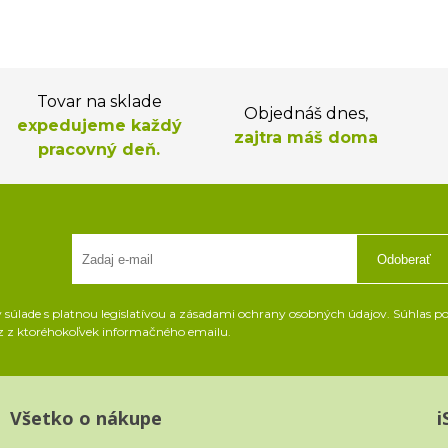
Tovar na sklade
Objednáš dnes,
expedujeme každý
zajtra máš doma
pracovný deň.
Odoberať
súlade s platnou legislatívou a zásadami ochrany osobných údajov. Súhlas pot
z z ktoréhokoľvek informačného emailu.
Všetko o nákupe
i