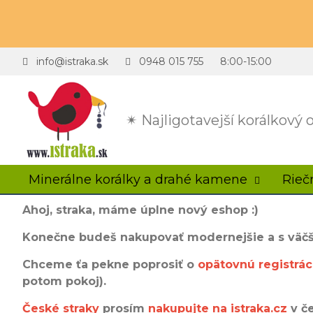
info@istraka.sk
0948 015 755
8:00-15:00
✴ Najligotavejší korálkový
Minerálne korálky a drahé kamene
Rieč
Ahoj, straka, máme úplne nový eshop :)
Konečne budeš nakupovať modernejšie a s väč
Chceme ťa pekne poprosiť o
opätovnú registrác
potom pokoj).
České straky
prosím
nakupujte na
istraka.cz
v č