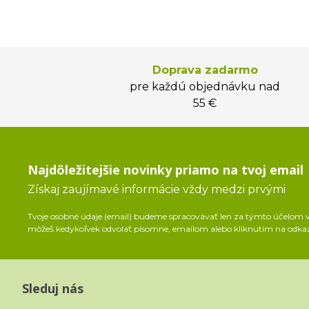
Doprava zadarmo
pre každú objednávku nad
55 €
Najdôležitejšie novinky priamo na tvoj email
Získaj zaujímavé informácie vždy medzi prvými
Tvoje osobné údaje (email) budeme spracovávať len za týmto účelom v 
môžeš kedykoľvek odvolať písomne, emailom alebo kliknutím na odka
Sleduj nás