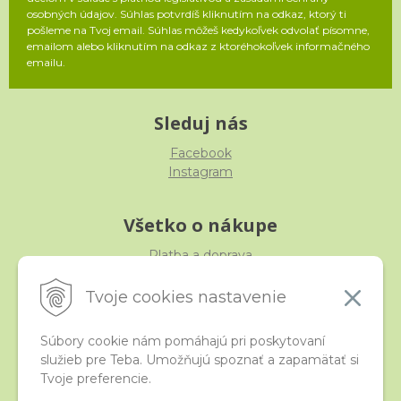
osobných údajov. Súhlas potvrdíš kliknutím na odkaz, ktorý ti
pošleme na Tvoj email. Súhlas môžeš kedykoľvek odvolať písomne,
emailom alebo kliknutím na odkaz z ktoréhokoľvek informačného
emailu.
Sleduj nás
Facebook
Instagram
Všetko o nákupe
Platba a doprava
Reklamácia, výmena, vrátenie
Obchodné podmienky
Tvoje cookies nastavenie
Ochrana osobných údajov
Súbory cookie nám pomáhajú pri poskytovaní
služieb pre Teba. Umožňujú spoznať a zapamätať si
iStraka
Tvoje preferencie.
Kontakt