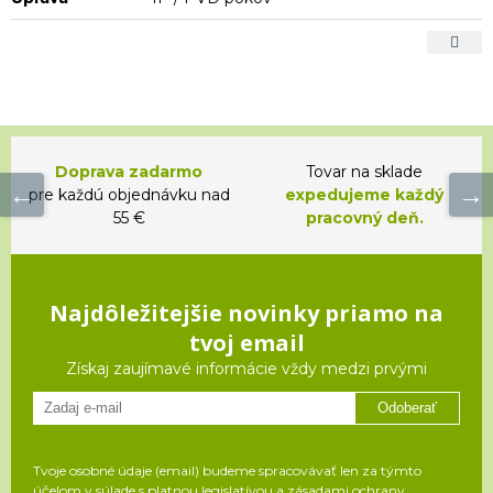
Doprava zadarmo
Tovar na sklade
pre každú objednávku nad
expedujeme každý
55 €
pracovný deň.
Najdôležitejšie novinky priamo na
tvoj email
Získaj zaujímavé informácie vždy medzi prvými
Odoberať
Tvoje osobné údaje (email) budeme spracovávať len za týmto
účelom v súlade s platnou legislatívou a zásadami ochrany