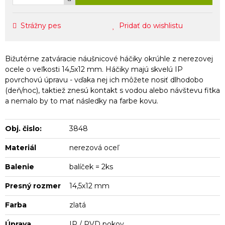
Strážny pes
Pridať do wishlistu
Bižutérne zatváracie náušnicové háčiky okrúhle z nerezovej
ocele o veľkosti 14,5x12 mm. Háčiky majú skvelú IP
povrchovú úpravu - vďaka nej ich môžete nosiť dlhodobo
(deň/noc), taktiež znesú kontakt s vodou alebo návštevu fitka
a nemalo by to mať následky na farbe kovu.
Obj. čislo:
3848
Materiál
nerezová oceľ
Balenie
balíček = 2ks
Presný rozmer
14,5x12 mm
Farba
zlatá
Úprava
IP / PVD pokov