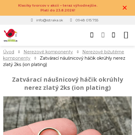
×
Klasiky tvorcov v akcii – teraz výhodnejšie.
Platí do 23.8.2026!
info@istraka.sk
0948 015 755
Úvod
Nerezové komponenty
Nerezové bižutérne
komponenty
Zatvárací náušnicový háčik okrúhly nerez
zlatý 2ks (ion plating)
Zatvárací náušnicový háčik okrúhly
nerez zlatý 2ks (ion plating)