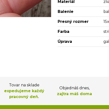
Materiál
zl
Balenie
bal
Presný rozmer
15
Farba
st
Úprava
ga
Tovar na sklade
Objednáš dnes,
expedujeme každý
zajtra máš doma
pracovný deň.