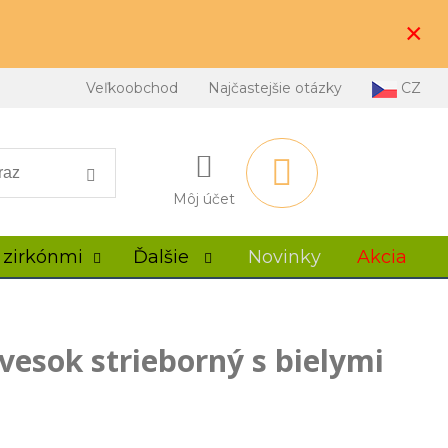
×
Veľkoobchod
Najčastejšie otázky
CZ
Môj účet
 zirkónmi
Ďalšie
Novinky
Akcia
ívesok strieborný s bielymi