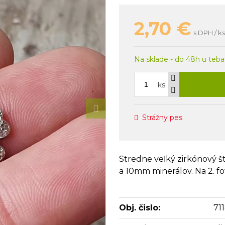
2,70
€
s DPH / ks
Na sklade - do 48h u teba
ks
Strážny pes
Stredne veľký zirkónový š
a 10mm minerálov. Na 2. 
Obj. čislo:
71