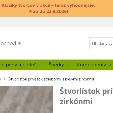
Klasiky tvorcov v akcii – teraz výhodnejšie.
Platí do 23.8.2026!
 obchod ✴
ne perly a perleť
Šperky
Komponenty so
i
Štvorlístok prívesok strieborný s bielymi zirkónmi
Štvorlístok pr
zirkónmi