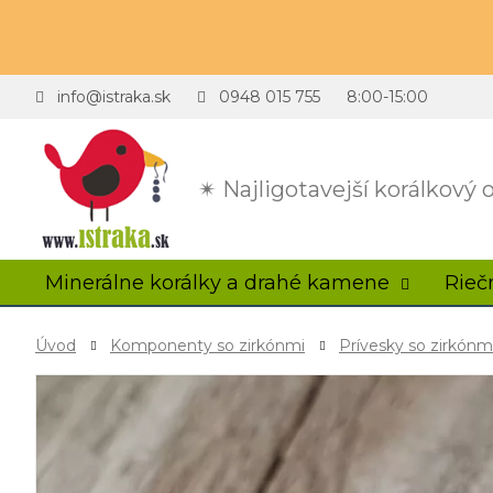
info@istraka.sk
0948 015 755
8:00-15:00
✴ Najligotavejší korálkový
Minerálne korálky a drahé kamene
Rieč
Úvod
Komponenty so zirkónmi
Prívesky so zirkónm