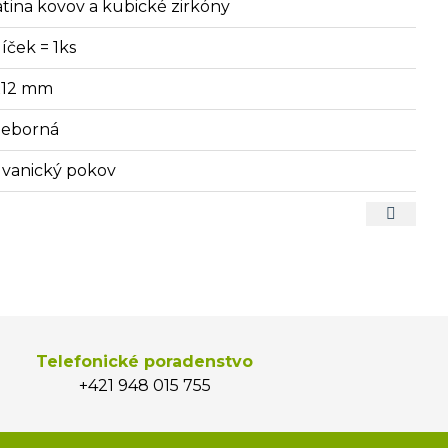
iatina kovov a kubické zirkóny
íček = 1ks
x12 mm
rieborná
lvanický pokov
Telefonické poradenstvo
+421 948 015 755