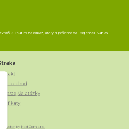
vrdíš kliknutím na odkaz, ktorý ti pošleme na Tvoj email. Súhlas
Straka
ontakt
eľkoobchod
ajčastejšie otázky
ertifikáty
onnector
by
NextCom s.r.o.