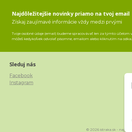
Najdôležitejšie novinky priamo na tvoj email
Získaj zaujímavé informácie vždy medzi prvými
Tvoje osobné údaje (email) budeme spracovávať len za týmto účelom v 
môžeš kedykoľvek odvolať písomne, emailom alebo kliknutím na odka
Sleduj nás
Facebook
Instagram
© 2026 istraka.sk - najlig