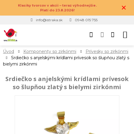
×
Klasiky tvorcov v akcii – teraz výhodnejšie.
Platí do 23.8.2026!
info@istraka.sk
0948 015 755
Úvod
Komponenty so zirkónmi
Prívesky so zirkónmi
Srdiečko s anjelskými krídlami prívesok so šlupňou zlatý s
bielymi zirkónmi
Srdiečko s anjelskými krídlami prívesok
so šlupňou zlatý s bielymi zirkónmi