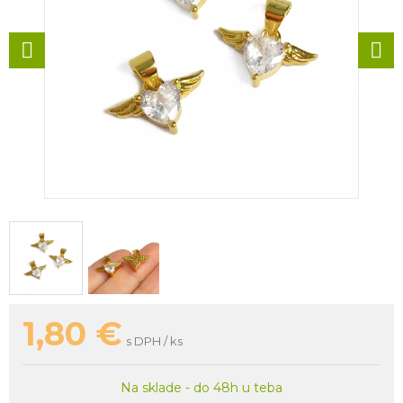
1,80
€
s DPH / ks
Na sklade - do 48h u teba