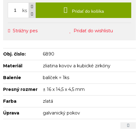
ks
Pridať do košíka
Strážny pes
Pridať do wishlistu
Obj. čislo:
6890
Materiál
zliatina kovov a kubické zirkóny
Balenie
balíček = 1ks
Presný rozmer
± 16 x 14,5 x 4,5 mm
Farba
zlatá
Úprava
galvanický pokov