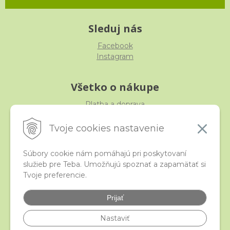
Sleduj nás
Facebook
Instagram
Všetko o nákupe
Platba a doprava
Reklamácia, výmena, vrátenie
Obchodné podmienky
Tvoje cookies nastavenie
Ochrana osobných údajov
Súbory cookie nám pomáhajú pri poskytovaní
služieb pre Teba. Umožňujú spoznať a zapamätať si
iStraka
Tvoje preferencie.
Kontakt
Veľkoobchod
Prijať
Najčastejšie otázky
Certifikáty
Nastaviť