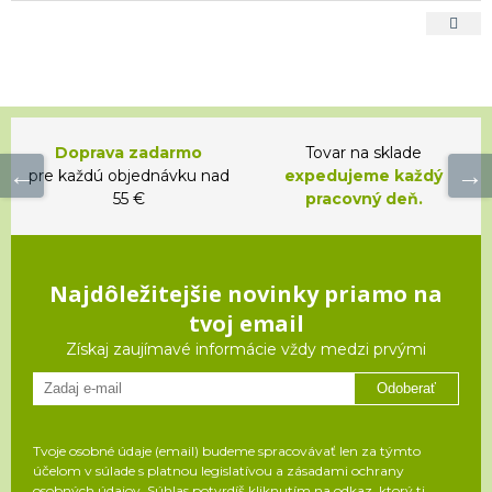
Doprava zadarmo
Tovar na sklade
pre každú objednávku nad
expedujeme každý
55 €
pracovný deň.
Najdôležitejšie novinky priamo na
tvoj email
Získaj zaujímavé informácie vždy medzi prvými
Odoberať
Tvoje osobné údaje (email) budeme spracovávať len za týmto
účelom v súlade s platnou legislatívou a zásadami ochrany
osobných údajov. Súhlas potvrdíš kliknutím na odkaz, ktorý ti