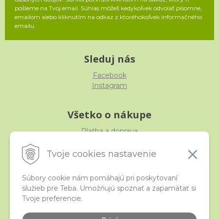
pošleme na Tvoj email. Súhlas môžeš kedykoľvek odvolať písomne,
emailom alebo kliknutím na odkaz z ktoréhokoľvek informačného
emailu.
Sleduj nás
Facebook
Instagram
Všetko o nákupe
Platba a doprava
Reklamácia, výmena, vrátenie
Obchodné podmienky
Tvoje cookies nastavenie
Ochrana osobných údajov
Súbory cookie nám pomáhajú pri poskytovaní
služieb pre Teba. Umožňujú spoznať a zapamätať si
iStraka
Tvoje preferencie.
Kontakt
Veľkoobchod