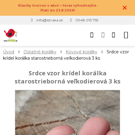
×
Klasiky tvorcov v akcii – teraz výhodnejšie.
Platí do 23.8.2026!
info@istraka.sk
0948 015 755
Úvod
Ostatné korálky
Kovové korálky
Srdce vzor
krídel korálka starostrieborná veľkodierová 3 ks
Srdce vzor krídel korálka
starostrieborná veľkodierová 3 ks