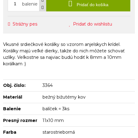
balenie
Pridať do košíka
Strážny pes
Pridať do wishlistu
Vkusné srdiečkové korálky so vzorom anjelskych krídel.
Korálky majú veľké dierky, takže do nich môžete schovať
uzlíky. Veľkostne sa najviac budú hodiť k 8mm a 10mm
korálkam :)
Obj. čislo:
3364
Materiál
bežný bižutérny kov
Balenie
balíček = 3ks
Presný rozmer
11x10 mm
Farba
starostrieborná