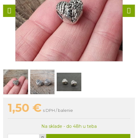
1,50
€
s DPH / balenie
Na sklade - do 48h u teba