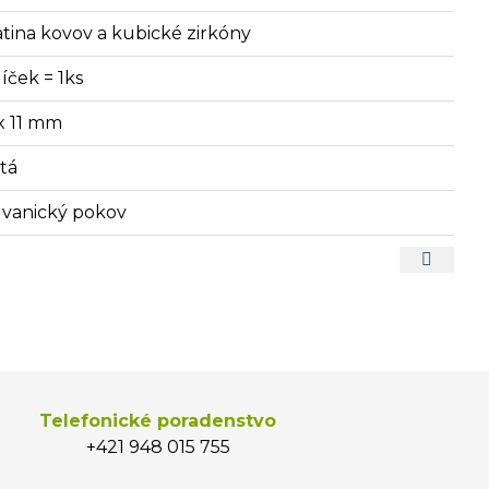
iatina kovov a kubické zirkóny
íček = 1ks
 x 11 mm
atá
lvanický pokov
Telefonické poradenstvo
+421 948 015 755