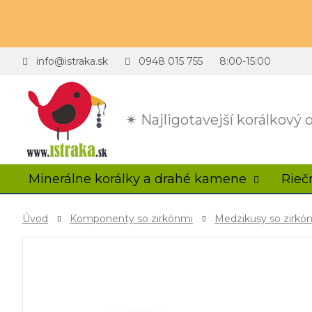
info@istraka.sk
0948 015 755
8:00-15:00
✴ Najligotavejší korálkový
Minerálne korálky a drahé kamene
Rieč
Úvod
Komponenty so zirkónmi
Medzikusy so zirkó