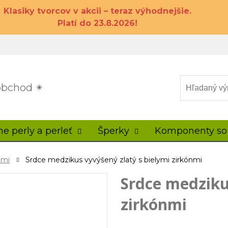
Klasiky tvorcov v akcii – teraz výhodnejšie.
Platí do 23.8.2026!
 obchod ✴
ne perly a perleť
Šperky
Komponenty so
nmi
Srdce medzikus vyvýšený zlatý s bielymi zirkónmi
Srdce medziku
zirkónmi