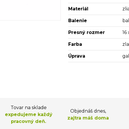
Materiál
zl
Balenie
bal
Presný rozmer
16
Farba
zl
Úprava
ga
Tovar na sklade
Objednáš dnes,
expedujeme každý
zajtra máš doma
pracovný deň.