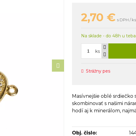
2,70
€
s DPH / ks
Na sklade - do 48h u teba
ks
Strážny pes
Masívnejšie oblé srdiečko
skombinovať s našimi nára
hodí aj k minerálom, naj
Obj. čislo:
14