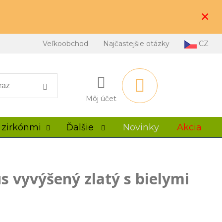
×
Veľkoobchod
Najčastejšie otázky
CZ
Môj účet
 zirkónmi
Ďalšie
Novinky
Akcia
s vyvýšený zlatý s bielymi