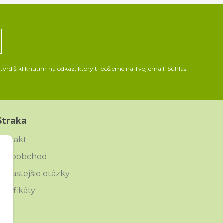
vrdíš kliknutím na odkaz, ktorý ti pošleme na Tvoj email. Súhlas
Straka
ontakt
eľkoobchod
ajčastejšie otázky
ertifikáty