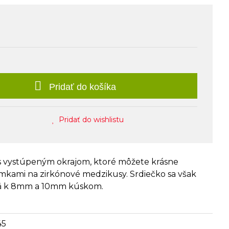
Pridať do košíka
Pridať do wishlistu
 s vystúpeným okrajom, ktoré môžete krásne
mkami na zirkónové medzikusy. Srdiečko sa však
mä k 8mm a 10mm kúskom.
45