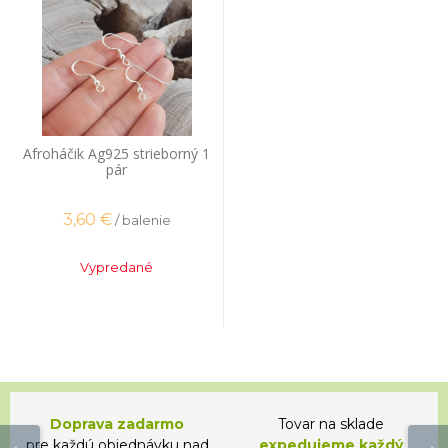
Afroháčik Ag925 strieborný 1
pár
3,60
€
/ balenie
Vypredané
Doprava zadarmo
Tovar na sklade
pre každú objednávku nad
expedujeme každý