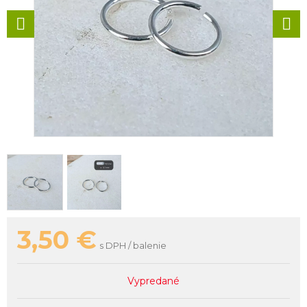
3,50
€
s DPH / balenie
Vypredané