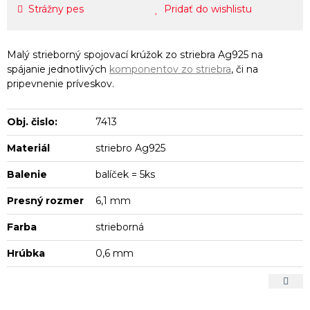
Strážny pes
Pridať do wishlistu
Malý strieborný spojovací krúžok zo striebra Ag925 na
spájanie jednotlivých
komponentov zo striebra
, či na
pripevnenie príveskov.
Obj. čislo:
7413
Materiál
striebro Ag925
Balenie
balíček = 5ks
Presný rozmer
6,1 mm
Farba
strieborná
Hrúbka
0,6 mm