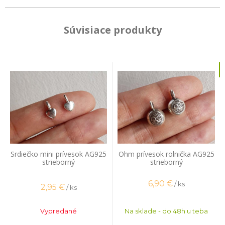
Súvisiace produkty
Srdiečko mini prívesok AG925
Ohm prívesok rolnička AG925
strieborný
strieborný
6,90
€
/ ks
2,95
€
/ ks
Vypredané
Na sklade - do 48h u teba