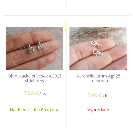
Ohm placka prívesok AG925
Karabinka 9mm Ag925
strieborný
strieborná
3,90
€
/ ks
2,40
€
/ ks
Na sklade - do 48h u teba
Vypredané