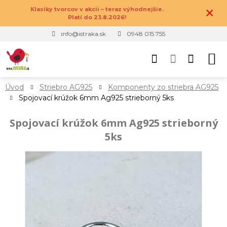
×
Klasiky tvorcov v akcii – teraz výhodnejšie.
Platí do 23.8.2026!
info@istraka.sk
0948 015 755
Úvod
Striebro AG925
Komponenty zo striebra AG925
Spojovací krúžok 6mm Ag925 strieborný 5ks
Spojovací krúžok 6mm Ag925 strieborný
5ks