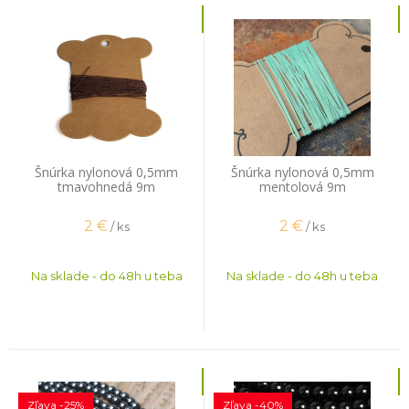
Šnúrka nylonová 0,5mm
Šnúrka nylonová 0,5mm
tmavohnedá 9m
mentolová 9m
2
€
2
€
/ ks
/ ks
Na sklade - do 48h u teba
Na sklade - do 48h u teba
Zľava -25%
Zľava -40%