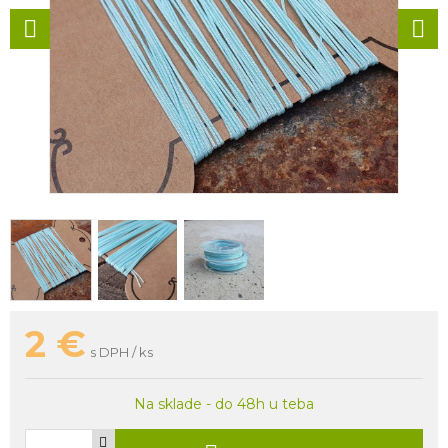
2
€
s DPH / ks
Na sklade - do 48h u teba