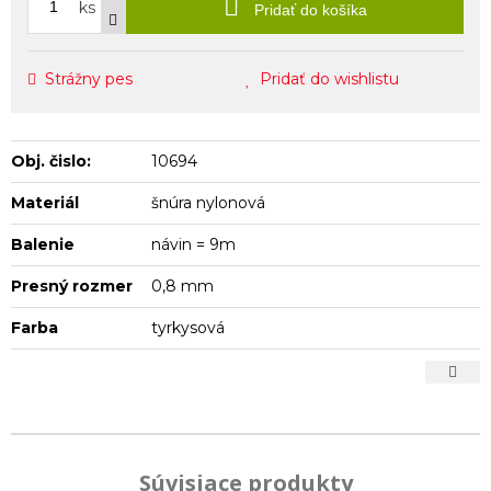
ks
Pridať do košíka
Strážny pes
Pridať do wishlistu
Obj. čislo:
10694
Materiál
šnúra nylonová
Balenie
návin = 9m
Presný rozmer
0,8 mm
Farba
tyrkysová
Súvisiace produkty