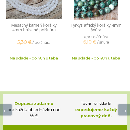
Mesačný kameň korálky
Tyrkys africký korálky 4mm
4mm brúsené polšnúra
šnúra
/ šnúra
6,80 €
6,10
€
5,30
€
/ šnúra
/ polšnúra
Na sklade - do 48h u teba
Na sklade - do 48h u teba
Doprava zadarmo
Tovar na sklade
pre každú objednávku nad
expedujeme každý
55 €
pracovný deň.