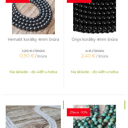
Hematit korálky 4mm šnúra
Ónyx korálky 4mm šnúra
/ šnúra
/ šnúra
1,20 €
4 €
0,90
€
2,40
€
/ šnúra
/ šnúra
Na sklade - do 48h u teba
Na sklade - do 48h u teba
Zľava -10%