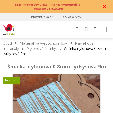
×
Klasiky tvorcov v akcii – teraz výhodnejšie.
Platí do 23.8.2026!
info@istraka.sk
0948 015 755
Úvod
Materiál na výrobu šperkov
Návlekové
materiály
Nylonové šnúrky
Šnúrka nylonová 0,8mm
tyrkysová 9m
Šnúrka nylonová 0,8mm tyrkysová 9m
Novinka