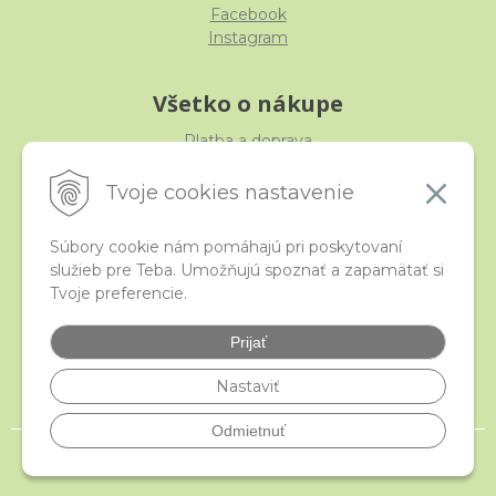
Facebook
Instagram
Všetko o nákupe
Platba a doprava
Reklamácia, výmena, vrátenie
Obchodné podmienky
Tvoje cookies nastavenie
Ochrana osobných údajov
Súbory cookie nám pomáhajú pri poskytovaní
služieb pre Teba. Umožňujú spoznať a zapamätať si
iStraka
Tvoje preferencie.
Kontakt
Veľkoobchod
Prijať
Najčastejšie otázky
Certifikáty
Nastaviť
Odmietnuť
© 2026 istraka.sk - najligotavejšie korálky a polodrahokamy široko ďaleko •
NextShop
&
e-shop Pohoda Connector
by
NextCom s.r.o.