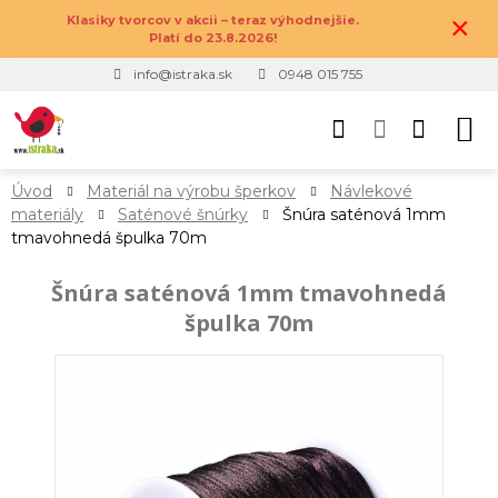
×
Klasiky tvorcov v akcii – teraz výhodnejšie.
Platí do 23.8.2026!
info@istraka.sk
0948 015 755
Úvod
Materiál na výrobu šperkov
Návlekové
materiály
Saténové šnúrky
Šnúra saténová 1mm
tmavohnedá špulka 70m
Šnúra saténová 1mm tmavohnedá
špulka 70m