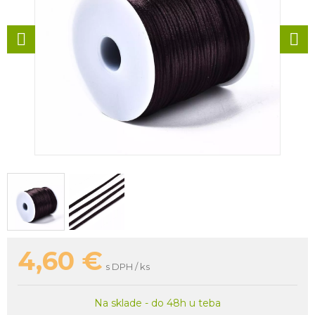
4,60
€
s DPH / ks
Na sklade - do 48h u teba