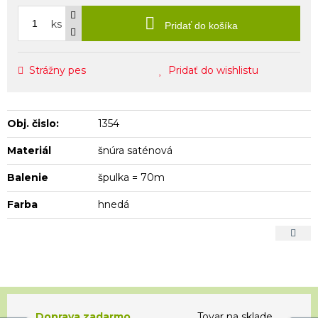
ks
Pridať do košíka
Strážny pes
Pridať do wishlistu
Obj. čislo:
1354
Materiál
šnúra saténová
Balenie
špulka = 70m
Farba
hnedá
Doprava zadarmo
Tovar na sklade