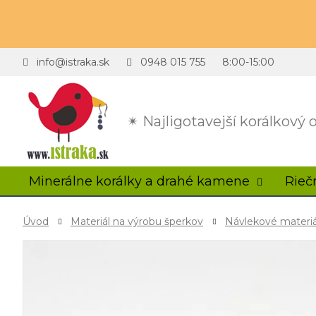
info@istraka.sk
0948 015 755
8:00-15:00
✴ Najligotavejší korálkový
Minerálne korálky a drahé kamene
Rieč
Úvod
Materiál na výrobu šperkov
Návlekové materiá