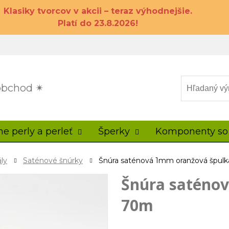
Klasiky tvorcov v akcii – teraz výhodnejšie.
Platí do 23.8.2026!
 obchod ✴
ne perly a perleť
Šperky
Komponenty so
ly
Saténové šnúrky
Šnúra saténová 1mm oranžová špul
Šnúra saténo
70m