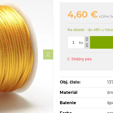
4,60
€
s DPH / 
Na sklade - do 48h u teba
ks
Strážny pes
Obj. čislo:
13
Materiál
šn
Balenie
šp