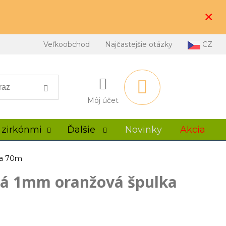
×
Veľkoobchod
Najčastejšie otázky
CZ
Môj účet
 zirkónmi
Ďalšie
Novinky
Akcia
ka 70m
vá 1mm oranžová špulka