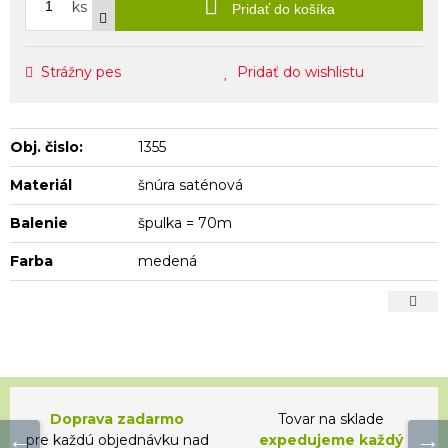
ks
Pridať do košíka
Strážny pes
Pridať do wishlistu
Obj. čislo:
1355
Materiál
šnúra saténová
Balenie
špulka = 70m
Farba
medená
Doprava zadarmo
Tovar na sklade
pre každú objednávku nad
expedujeme každý