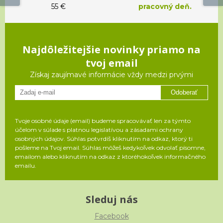
55 €
pracovný deň.
Najdôležitejšie novinky priamo na
tvoj email
Získaj zaujímavé informácie vždy medzi prvými
Odoberať
Tvoje osobné údaje (email) budeme spracovávať len za týmto
účelom v súlade s platnou legislatívou a zásadami ochrany
osobných údajov. Súhlas potvrdíš kliknutím na odkaz, ktorý ti
pošleme na Tvoj email. Súhlas môžeš kedykoľvek odvolať písomne,
emailom alebo kliknutím na odkaz z ktoréhokoľvek informačného
emailu.
Sleduj nás
Facebook