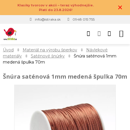
×
Klasiky tvorcov v akcii – teraz výhodnejšie.
Platí do 23.8.2026!
info@istraka.sk
0948 015 755
Úvod
Materiál na výrobu šperkov
Návlekové
materiály
Saténové šnúrky
Šnúra saténová 1mm
medená špulka 70m
Šnúra saténová 1mm medená špulka 70m