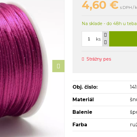
4,60
€
s DPH / 
Na sklade - do 48h u teba
ks
Strážny pes
Obj. čislo:
14
Materiál
šn
Balenie
šp
Farba
ru