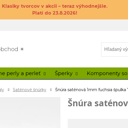
Klasiky tvorcov v akcii – teraz výhodnejšie.
Platí do 23.8.2026!
 obchod ✴
ne perly a perleť
Šperky
Komponenty so
ly
Saténové šnúrky
Šnúra saténová 1mm fuchsia špulk
Šnúra saténo