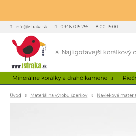
info@istraka.sk
0948 015 755
8:00-15:00
✴ Najligotavejší korálkový
Minerálne korálky a drahé kamene
Rieč
Úvod
Materiál na výrobu šperkov
Návlekové materiá