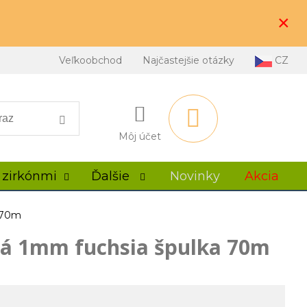
×
Veľkoobchod
Najčastejšie otázky
CZ
Môj účet
 zirkónmi
Ďalšie
Novinky
Akcia
a 70m
vá 1mm fuchsia špulka 70m