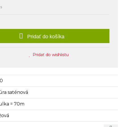
ks
Pridať do košíka
Pridať do wishlistu
10
úra saténová
ulka = 70m
žová