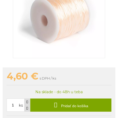
4,60
€
s DPH / ks
Na sklade - do 48h u teba
ks
Pridať do košíka