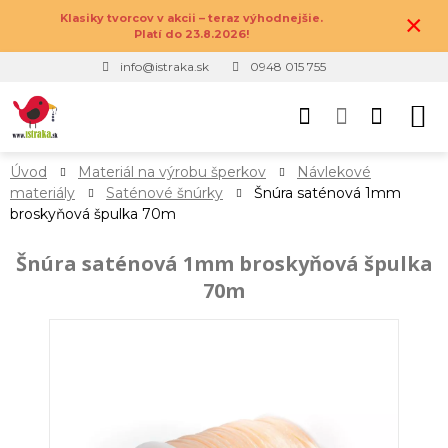
×
Klasiky tvorcov v akcii – teraz výhodnejšie.
Platí do 23.8.2026!
info@istraka.sk
0948 015 755
Úvod
Materiál na výrobu šperkov
Návlekové
materiály
Saténové šnúrky
Šnúra saténová 1mm
broskyňová špulka 70m
Šnúra saténová 1mm broskyňová špulka
70m