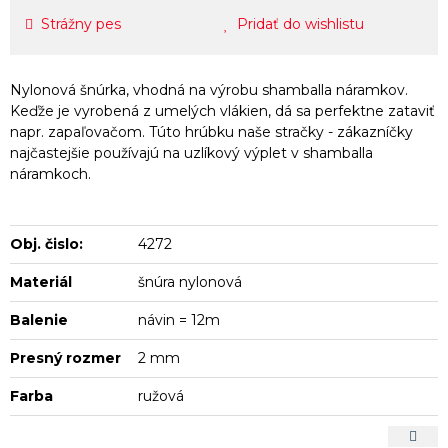
Strážny pes
Pridať do wishlistu
Nylonová šnúrka, vhodná na výrobu shamballa náramkov.
Keďže je vyrobená z umelých vlákien, dá sa perfektne zataviť
napr. zapaľovačom. Túto hrúbku naše stračky - zákazníčky
najčastejšie používajú na uzlíkový výplet v shamballa
náramkoch.
Obj. čislo:
4272
Materiál
šnúra nylonová
Balenie
návin = 12m
Presný rozmer
2 mm
Farba
ružová