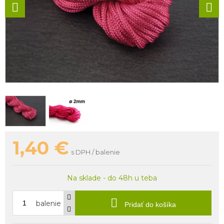
1,40
€
s DPH / balenie
Na sklade - do 48h u teba
balenie
Pridať do košíka