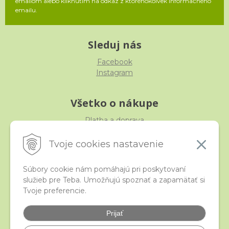
emailom alebo kliknutím na odkaz z ktoréhokoľvek informačného
emailu.
Sleduj nás
Facebook
Instagram
Všetko o nákupe
Platba a doprava
Reklamácia, výmena, vrátenie
Obchodné podmienky
Tvoje cookies nastavenie
Ochrana osobných údajov
Súbory cookie nám pomáhajú pri poskytovaní
služieb pre Teba. Umožňujú spoznať a zapamätať si
iStraka
Tvoje preferencie.
Kontakt
Veľkoobchod
Prijať
Najčastejšie otázky