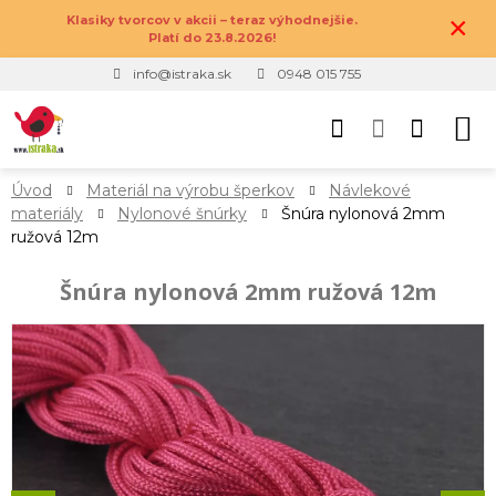
×
Klasiky tvorcov v akcii – teraz výhodnejšie.
Platí do 23.8.2026!
info@istraka.sk
0948 015 755
Úvod
Materiál na výrobu šperkov
Návlekové
materiály
Nylonové šnúrky
Šnúra nylonová 2mm
ružová 12m
Šnúra nylonová 2mm ružová 12m