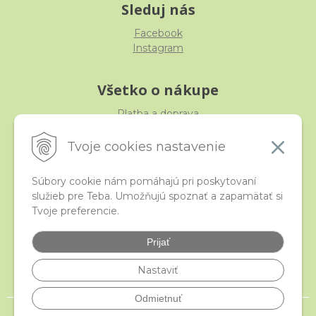
Sleduj nás
Facebook
Instagram
Všetko o nákupe
Platba a doprava
Reklamácia, výmena, vrátenie
Obchodné podmienky
Tvoje cookies nastavenie
Ochrana osobných údajov
Súbory cookie nám pomáhajú pri poskytovaní
služieb pre Teba. Umožňujú spoznať a zapamätať si
iStraka
Tvoje preferencie.
Kontakt
Veľkoobchod
Prijať
Najčastejšie otázky
Certifikáty
Nastaviť
Odmietnuť
© 2026 istraka.sk - najligotavejšie korálky a polodrahokamy široko ďaleko •