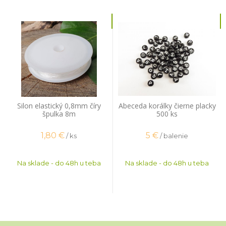
Silon elastický 0,8mm číry
Abeceda korálky čierne placky
špulka 8m
500 ks
1,80
€
5
€
/ ks
/ balenie
Na sklade - do 48h u teba
Na sklade - do 48h u teba