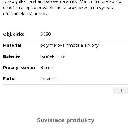
Diskoguľka na shamballové náramky. Má 1,5mm dierku, čo
umožňuje lepšie prevliekanie šnúrok. Skvelá na výrobu
náušničiek i náramkov.
Obj. čislo:
6060
Materiál
polymérová hmota a zirkóny
Balenie
balíček = 1ks
Presný rozmer
8 mm
Farba
červená
Súvisiace produkty