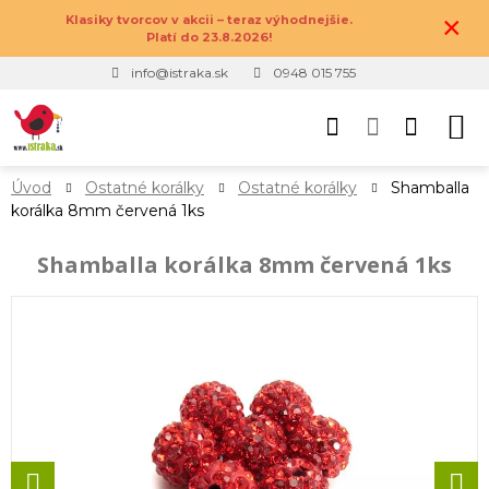
×
Klasiky tvorcov v akcii – teraz výhodnejšie.
Platí do 23.8.2026!
info@istraka.sk
0948 015 755
Úvod
Ostatné korálky
Ostatné korálky
Shamballa
korálka 8mm červená 1ks
Shamballa korálka 8mm červená 1ks