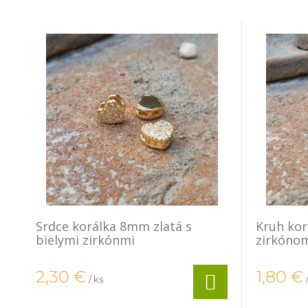
Srdce korálka 8mm zlatá s
Kruh kor
bielymi zirkónmi
zirkóno
2,30
€
1,80
€
/ ks