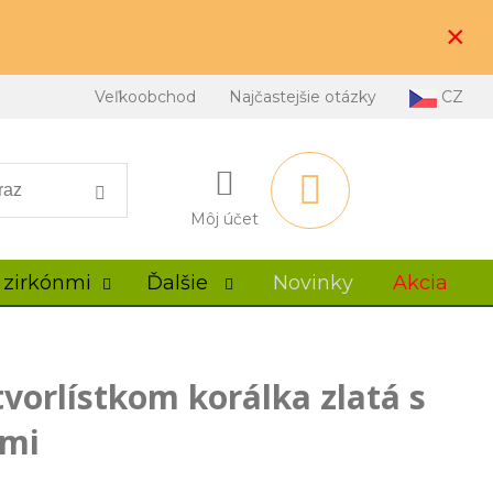
×
Veľkoobchod
Najčastejšie otázky
CZ
Môj účet
 zirkónmi
Ďalšie
Novinky
Akcia
vorlístkom korálka zlatá s
nmi