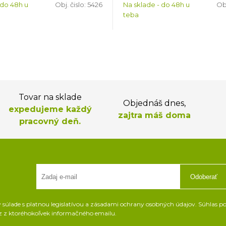
 do 48h u
Obj. čislo:
5426
Na sklade - do 48h u
Obj
teba
Tovar na sklade
Objednáš dnes,
expedujeme každý
zajtra máš doma
pracovný deň.
Odoberať
súlade s platnou legislatívou a zásadami ochrany osobných údajov. Súhlas pot
z z ktoréhokoľvek informačného emailu.