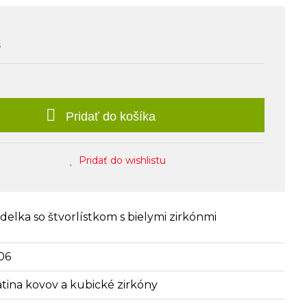
s
Pridať do košíka
Pridať do wishlistu
elka so štvorlístkom s bielymi zirkónmi
06
iatina kovov a kubické zirkóny