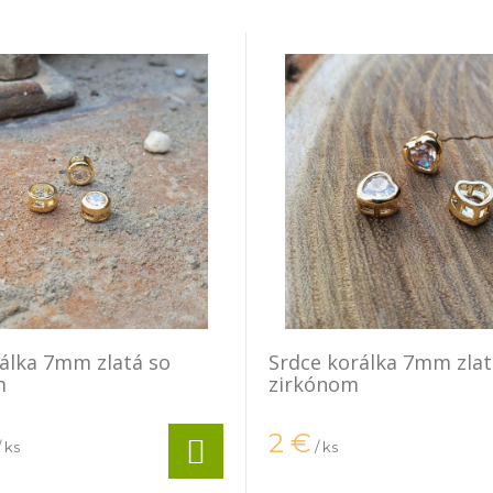
álka 7mm zlatá so
Srdce korálka 7mm zlat
m
zirkónom
2
€
/ ks
/ ks