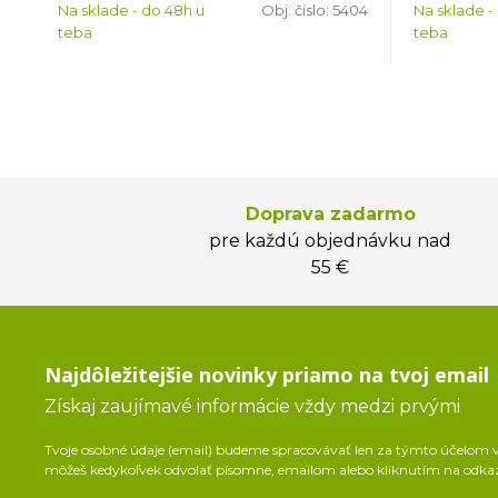
Na sklade - do 48h u
Obj. čislo:
5404
Na sklade -
teba
teba
Doprava zadarmo
pre každú objednávku nad
55 €
Najdôležitejšie novinky priamo na tvoj email
Získaj zaujímavé informácie vždy medzi prvými
Tvoje osobné údaje (email) budeme spracovávať len za týmto účelom v 
môžeš kedykoľvek odvolať písomne, emailom alebo kliknutím na odka