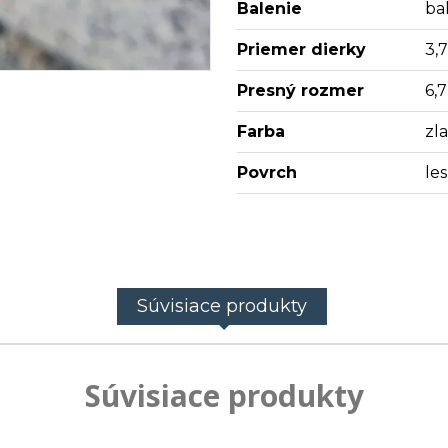
Balenie
bal
Priemer dierky
3,
Presný rozmer
6,
Farba
zl
Povrch
les
Súvisiace produkty
Súvisiace produkty