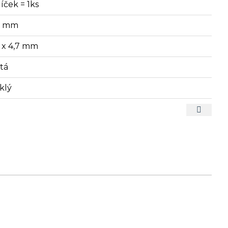
íček = 1ks
7 mm
7 x 4,7 mm
atá
klý