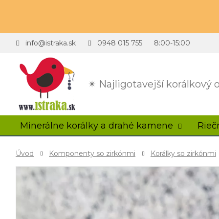
info@istraka.sk
0948 015 755
8:00-15:00
✴ Najligotavejší korálkový
Minerálne korálky a drahé kamene
Rieč
Úvod
Komponenty so zirkónmi
Korálky so zirkónmi