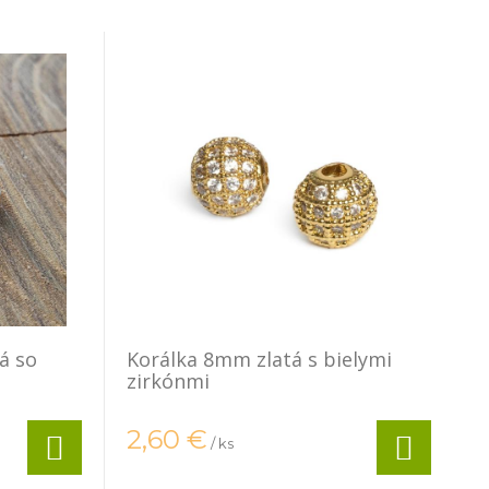
á so
Korálka 8mm zlatá s bielymi
zirkónmi
2,60
€
/ ks