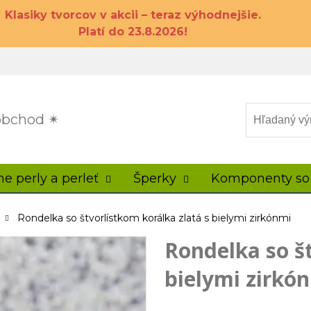
Klasiky tvorcov v akcii – teraz výhodnejšie.
Platí do 23.8.2026!
 obchod ✴
ne perly a perleť
Šperky
Komponenty so
Rondelka so štvorlístkom korálka zlatá s bielymi zirkónmi
Rondelka so št
bielymi zirkó