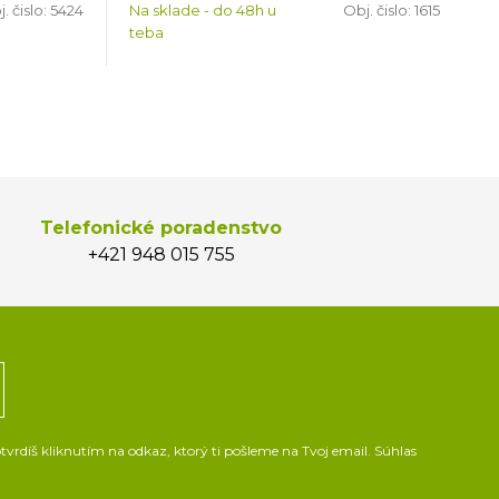
. čislo:
5424
Na sklade - do 48h u
Obj. čislo:
1615
teba
Telefonické poradenstvo
+421 948 015 755
vrdíš kliknutím na odkaz, ktorý ti pošleme na Tvoj email. Súhlas