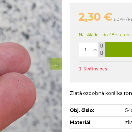
2,30
€
s DPH / k
Na sklade - do 48h u teba
ks
Strážny pes
Zlatá ozdobná korálka rond
Obj. čislo:
54
Materiál
zl