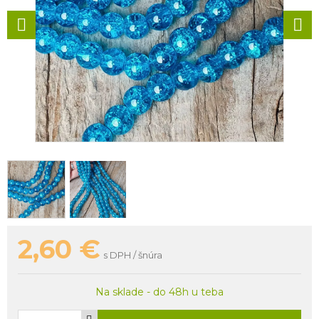
2,60
€
s DPH / šnúra
Na sklade - do 48h u teba