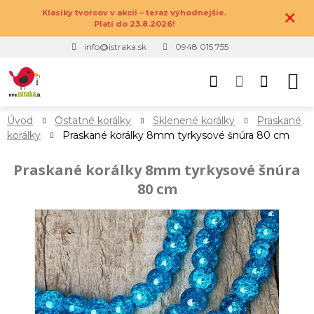
×
Klasiky tvorcov v akcii – teraz výhodnejšie.
Platí do 23.8.2026!
info@istraka.sk
0948 015 755
Úvod
Ostatné korálky
Sklenené korálky
Praskané
korálky
Praskané korálky 8mm tyrkysové šnúra 80 cm
Praskané korálky 8mm tyrkysové šnúra
80 cm