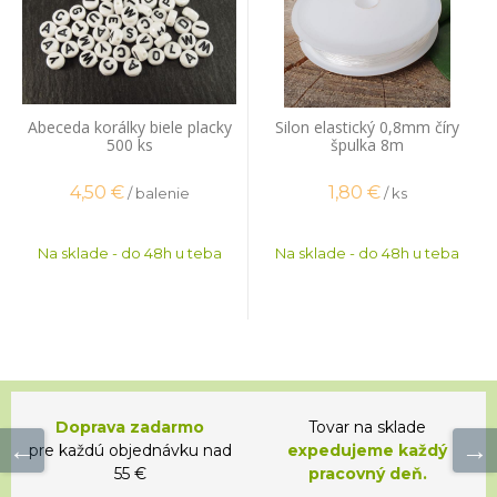
Abeceda korálky biele placky
Silon elastický 0,8mm číry
500 ks
špulka 8m
4,50
€
1,80
€
/ balenie
/ ks
Na sklade - do 48h u teba
Na sklade - do 48h u teba
Doprava zadarmo
Tovar na sklade
pre každú objednávku nad
expedujeme každý
55 €
pracovný deň.