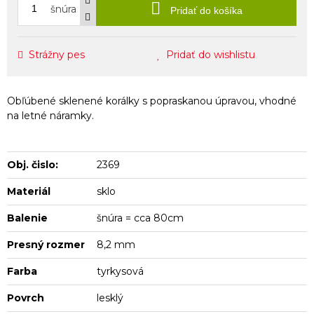
šnúra
Pridať do košíka
Strážny pes
Pridať do wishlistu
Obľúbené sklenené korálky s popraskanou úpravou, vhodné
na letné náramky.
Obj. čislo:
2369
Materiál
sklo
Balenie
šnúra = cca 80cm
Presný rozmer
8,2 mm
Farba
tyrkysová
Povrch
lesklý