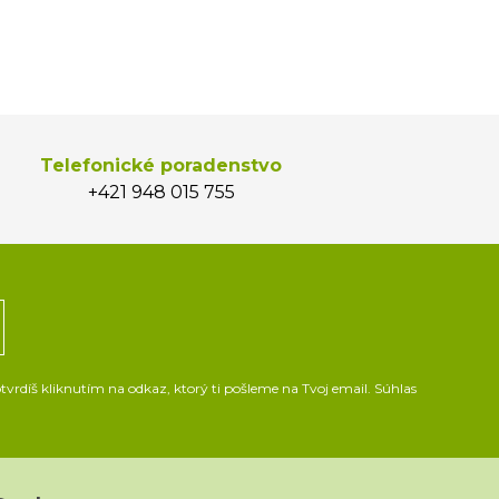
Telefonické poradenstvo
+421 948 015 755
vrdíš kliknutím na odkaz, ktorý ti pošleme na Tvoj email. Súhlas