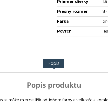
Priemer dierky
1,
Presný rozmer
8 
Farba
pri
Povrch
les
Popis
Popis produktu
us sa môže mierne líšiť odtieňom farby a veľkosťou korálo