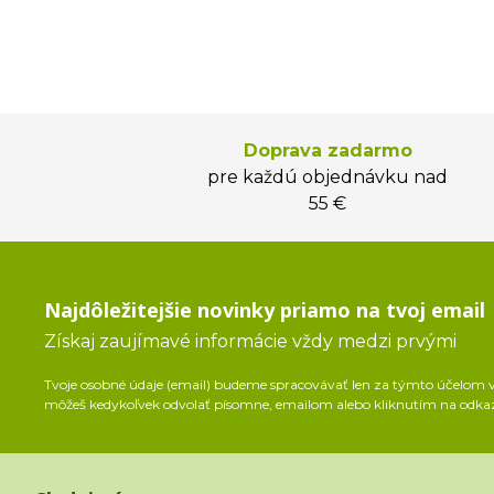
Doprava zadarmo
pre každú objednávku nad
55 €
Najdôležitejšie novinky priamo na tvoj email
Získaj zaujímavé informácie vždy medzi prvými
Tvoje osobné údaje (email) budeme spracovávať len za týmto účelom v 
môžeš kedykoľvek odvolať písomne, emailom alebo kliknutím na odka