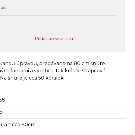
núra
Pridať do wishlistu
skanou úpravou, predávané na 80 cm šnúre.
nými farbami a vyrobíte tak krásne strapcové
Na šnúre je cca 50 korálok.
58
lo
úra = cca 80cm