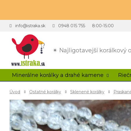
info@istraka.sk
0948 015 755
8:00-15:00
✴ Najligotavejší korálkový
Minerálne korálky a drahé kamene
Rieč
Úvod
Ostatné korálky
Sklenené korálky
Praskané