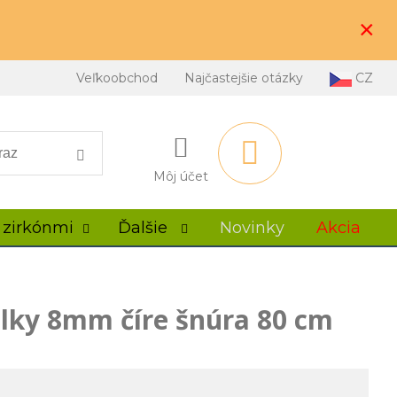
×
Veľkoobchod
Najčastejšie otázky
CZ
Môj účet
 zirkónmi
Ďalšie
Novinky
Akcia
lky 8mm číre šnúra 80 cm