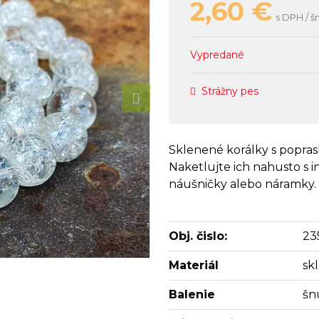
2,60
€
s DPH / š
Vypredané
Strážny pes
Sklenené korálky s popra
Naketlujte ich nahusto s i
náušničky alebo náramky. 
Obj. čislo:
23
Materiál
sk
Balenie
šn