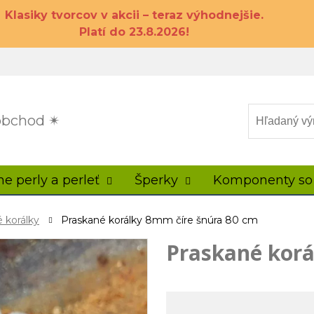
Klasiky tvorcov v akcii – teraz výhodnejšie.
Platí do 23.8.2026!
 obchod ✴
ne perly a perleť
Šperky
Komponenty so
 korálky
Praskané korálky 8mm číre šnúra 80 cm
Praskané korá