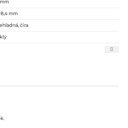
6 mm
- 8,4 mm
ehľadná, číra
klý
k.