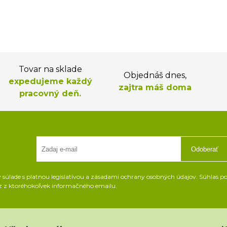
Tovar na sklade
Objednáš dnes,
expedujeme každý
zajtra máš doma
pracovný deň.
Odoberať
súlade s platnou legislatívou a zásadami ochrany osobných údajov. Súhlas pot
z z ktoréhokoľvek informačného emailu.