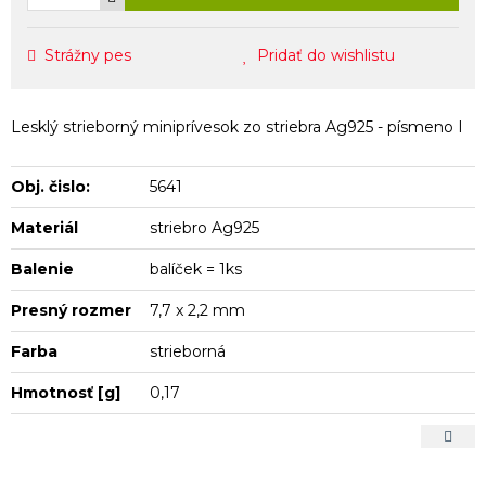
Strážny pes
Pridať do wishlistu
Lesklý strieborný miniprívesok zo striebra Ag925 - písmeno I
Obj. čislo:
5641
Materiál
striebro Ag925
Balenie
balíček = 1ks
Presný rozmer
7,7 x 2,2 mm
Farba
strieborná
Hmotnosť [g]
0,17