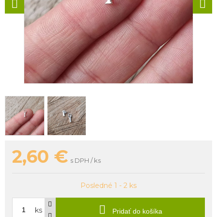
2,60
€
s DPH / ks
Posledné 1 - 2 ks
ks
Pridať do košíka