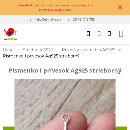
×
Klasiky tvorcov v akcii – teraz výhodnejšie.
Platí do 23.8.2026!
info@istraka.sk
0948 015 755
Úvod
Striebro AG925
Prívesky zo striebra AG925
Písmenko I prívesok Ag925 strieborný
Písmenko I prívesok Ag925 strieborný