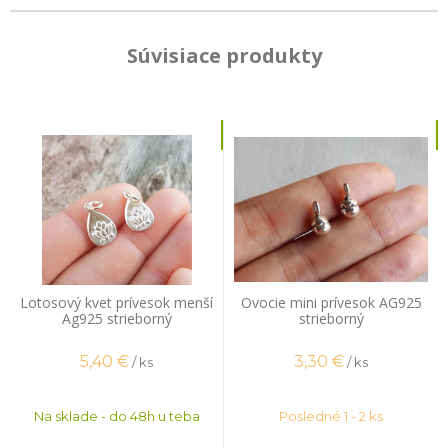
Súvisiace produkty
Lotosový kvet prívesok menší
Ovocie mini prívesok AG925
Ag925 strieborný
strieborný
5,40
€
3,30
€
/ ks
/ ks
Na sklade - do 48h u teba
Posledné 1 - 2 ks