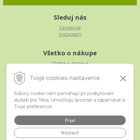
Sleduj nás
Facebook
Instagram
Všetko o nákupe
Platba a doprava
Reklamácia, výmena, vrátenie
Obchodné podmienky
Tvoje cookies nastavenie
Ochrana osobných údajov
Súbory cookie nám pomáhajú pri poskytovaní
služieb pre Teba. Umožňujú spoznať a zapamätať si
iStraka
Tvoje preferencie.
Kontakt
Veľkoobchod
Prijať
Najčastejšie otázky
Certifikáty
Nastaviť