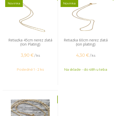
Novinka
Novinka
Retiazka 45cm nerez zlatá
Retiazka 60cm nerez zlatá
(Ion Plating)
(ion plating)
3,90
€
4,30
€
/ ks
/ ks
Posledné 1 - 2 ks
Na sklade - do 48h u teba