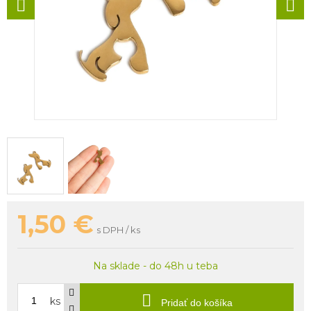
1,50
€
s DPH / ks
Na sklade - do 48h u teba
ks
Pridať do košíka