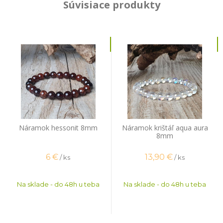
Súvisiace produkty
Náramok hessonit 8mm
Náramok krištáľ aqua aura
8mm
6
€
13,90
€
/ ks
/ ks
Na sklade - do 48h u teba
Na sklade - do 48h u teba