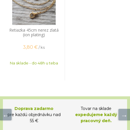
Retiazka 45cm nerez zlatá
(ion plating)
3,80
€
/ ks
Na sklade - do 48h u teba
Doprava zadarmo
Tovar na sklade
pre každú objednávku nad
expedujeme každý
55 €
pracovný deň.