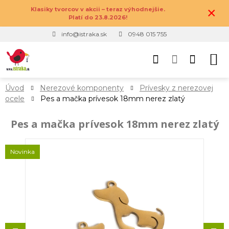
×
Klasiky tvorcov v akcii – teraz výhodnejšie.
Platí do 23.8.2026!
info@istraka.sk
0948 015 755
Úvod
Nerezové komponenty
Prívesky z nerezovej
ocele
Pes a mačka prívesok 18mm nerez zlatý
Pes a mačka prívesok 18mm nerez zlatý
Novinka