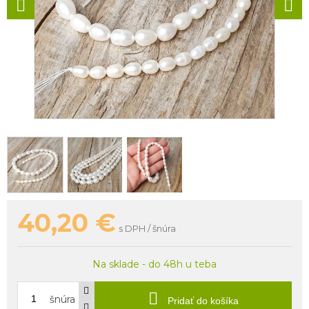
40,20
€
s DPH / šnúra
Na sklade - do 48h u teba
šnúra
Pridať do košíka