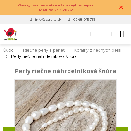
×
Klasiky tvorcov v akcii – teraz výhodnejšie.
Platí do 23.8.2026!
info@istraka.sk
0948 015 755
Úvod
Riečne perly a perleť
Korálky z riečnych perál
Perly riečne náhrdelníková šnúra
Perly riečne náhrdelníková šnúra