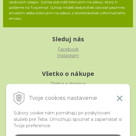
osobných údajov. Súhlas potvrdíš kliknutím na odkaz, ktorý ti
pošleme na Tvoj email. Súhlas môžeš kedykoľvek odvolať písomne,
emailom alebo kliknutím na odkaz z ktoréhokoľvek informačného
emailu.
Sleduj nás
Facebook
Instagram
Všetko o nákupe
Platba a doprava
Reklamácia, výmena, vrátenie
Obchodné podmienky
Tvoje cookies nastavenie
Ochrana osobných údajov
Súbory cookie nám pomáhajú pri poskytovaní
služieb pre Teba. Umožňujú spoznať a zapamätať si
iStraka
Tvoje preferencie.
Kontakt