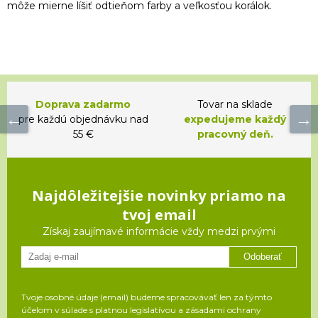
môže mierne líšiť odtieňom farby a veľkosťou korálok.
Doprava zadarmo
Tovar na sklade
pre každú objednávku nad
expedujeme každý
55 €
pracovný deň.
Najdôležitejšie novinky priamo na
tvoj email
Získaj zaujímavé informácie vždy medzi prvými
Odoberať
Tvoje osobné údaje (email) budeme spracovávať len za týmto
účelom v súlade s platnou legislatívou a zásadami ochrany