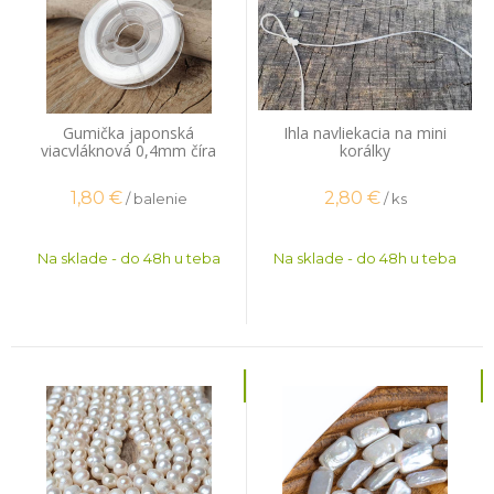
Gumička japonská
Ihla navliekacia na mini
viacvláknová 0,4mm číra
korálky
plochá 14m
1,80
€
2,80
€
/ balenie
/ ks
Na sklade - do 48h u teba
Na sklade - do 48h u teba