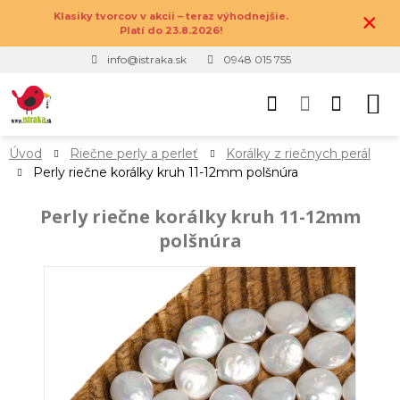
×
Klasiky tvorcov v akcii – teraz výhodnejšie.
Platí do 23.8.2026!
info@istraka.sk
0948 015 755
Úvod
Riečne perly a perleť
Korálky z riečnych perál
Perly riečne korálky kruh 11-12mm polšnúra
Perly riečne korálky kruh 11-12mm
polšnúra