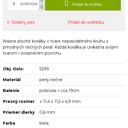
polšnúra
Pridať do košíka
Strážny pes
Pridať do wishlistu
Krásne ploché korálky v tvare nepravidelného kruhu z
prírodných riečnych perál. Každá korálka je unikátna svojim
tvarom i zvrásnením povrchu.
Obj. čislo:
5299
Materiál
perly riečne
Balenie
polšnúra = cca 19cm
Presný rozmer
± 11,4 x 11,5 x 4,9 mm
Priemer dierky
0,6 mm
Farba
biela