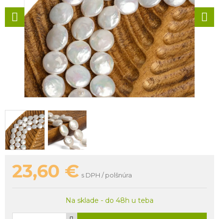
23,60
€
s DPH / polšnúra
Na sklade - do 48h u teba