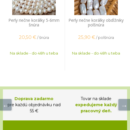
Perly riečne korálky 5-6mm
Perly riečne korálky obdĺžniky
šnúra
polšnúra
20,50
€
25,90
€
/ šnúra
/ polšnúra
Na sklade - do 48h u teba
Na sklade - do 48h u teba
Doprava zadarmo
Tovar na sklade
pre každú objednávku nad
expedujeme každý
55 €
pracovný deň.