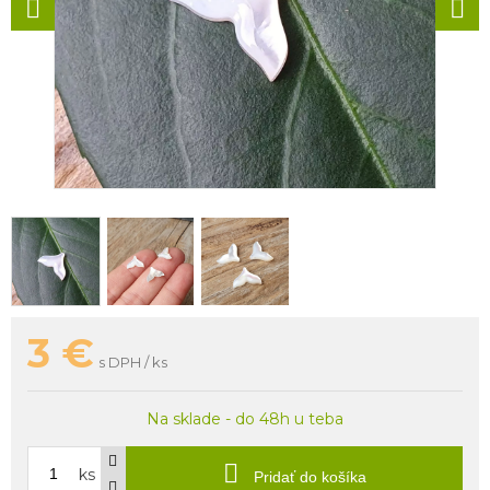
3
€
s DPH / ks
Na sklade - do 48h u teba
ks
Pridať do košíka