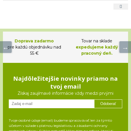
Doprava zadarmo
Tovar na sklade
pre každú objednávku nad
expedujeme každý
55 €
pracovný deň.
Najdôležitejšie novinky priamo na
tvoj email
Získaj zaujímavé informácie vždy medzi prvými
Odoberať
Tvoje osobné údaje (email) budeme spracovávať len za týmto
účelom v súlade s platnou legislatívou a zásadami ochrany
osobných údajov. Súhlas potvrdíš kliknutím na odkaz, ktorý ti