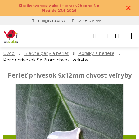
×
Klasiky tvorcov v akcii – teraz výhodnejšie.
Platí do 23.8.2026!
info@istraka.sk
0948 015 755
Úvod
Riečne perly a perleť
Korálky z perlete
Perleť prívesok 9x12mm chvost veľryby
Perleť prívesok 9x12mm chvost veľryby