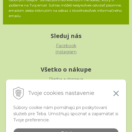
pošleme na Tvoj email. Súhlas môžeš kedykoľvek odvolať písomne,
emailom alebo kliknutím na odkaz z ktoréhokoľvek informačného
emailu.
Sleduj nás
Facebook
Instagram
Všetko o nákupe
Platba a doprava
Reklamácia, výmena, vrátenie
Obchodné podmienky
Tvoje cookies nastavenie
Ochrana osobných údajov
Súbory cookie nám pomáhajú pri poskytovaní
služieb pre Teba. Umožňujú spoznať a zapamätať si
iStraka
Tvoje preferencie.
Kontakt
Veľkoobchod