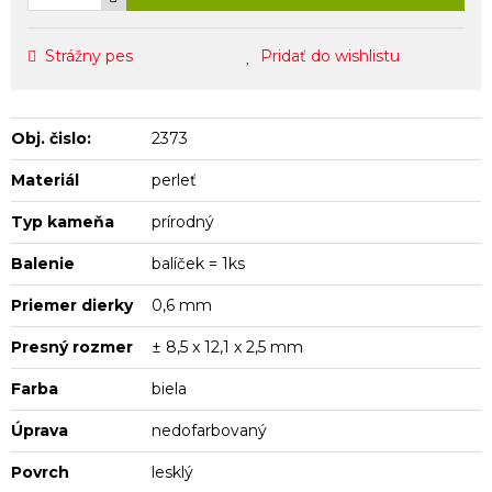
Strážny pes
Pridať do wishlistu
Obj. čislo:
2373
Materiál
perleť
Typ kameňa
prírodný
Balenie
balíček = 1ks
Priemer dierky
0,6 mm
Presný rozmer
± 8,5 x 12,1 x 2,5 mm
Farba
biela
Úprava
nedofarbovaný
Povrch
lesklý