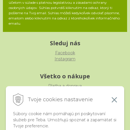
účelom v súlade s platnou legislatívou a zásadami ochrany
osobných údajov. Súhlas potvrdíš kliknutím na odkaz, ktorý ti
pošleme na Tvoj email. Súhlas môžeš kedykoľvek odvolať písomne,
emailom alebo kliknutím na odkaz z ktoréhokoľvek informačného
emailu.
Sleduj nás
Facebook
Instagram
Všetko o nákupe
Platba a doprava
Reklamácia, výmena, vrátenie
Obchodné podmienky
Tvoje cookies nastavenie
Ochrana osobných údajov
Súbory cookie nám pomáhajú pri poskytovaní
služieb pre Teba. Umožňujú spoznať a zapamätať si
iStraka
Tvoje preferencie.