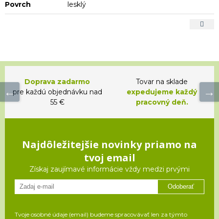
Povrch
lesklý
Doprava zadarmo
Tovar na sklade
pre každú objednávku nad
expedujeme každý
55 €
pracovný deň.
Najdôležitejšie novinky priamo na
tvoj email
Získaj zaujímavé informácie vždy medzi prvými
Odoberať
Tvoje osobné údaje (email) budeme spracovávať len za týmto