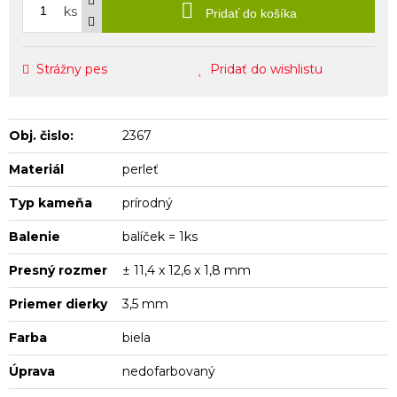
ks
Pridať do košíka
Strážny pes
Pridať do wishlistu
Obj. čislo:
2367
Materiál
perleť
Typ kameňa
prírodný
Balenie
balíček = 1ks
Presný rozmer
± 11,4 x 12,6 x 1,8 mm
Priemer dierky
3,5 mm
Farba
biela
Úprava
nedofarbovaný