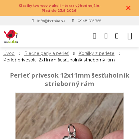
×
Klasiky tvorcov v akcii – teraz výhodnejšie.
Platí do 23.8.2026!
info@istraka.sk
0948 015 755
Úvod
Riečne perly a perleť
Korálky z perlete
Perleť prívesok 12x11mm šesťuholník strieborný rám
Perleť prívesok 12x11mm šesťuholník
strieborný rám