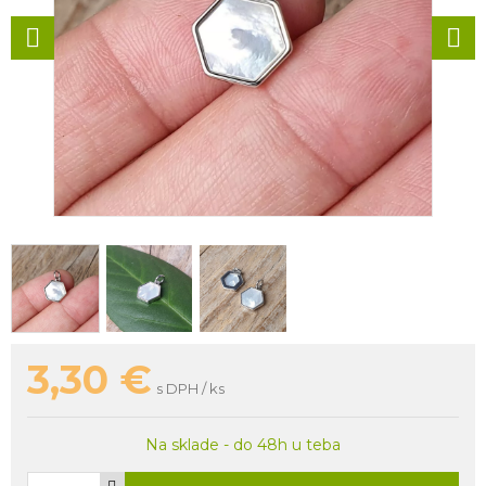
3,30
€
s DPH / ks
Na sklade - do 48h u teba