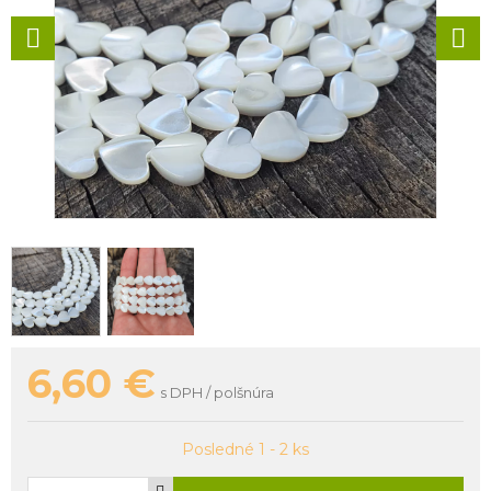
6,60
€
s DPH / polšnúra
Posledné 1 - 2 ks