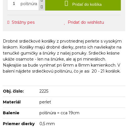
polšnúra
Pridať do košíka
Strážny pes
Pridať do wishlistu
Drobné srdiečkové korálky z prvotriednej perlete s vysokým
leskom. Korálky majú drobné dierky, preto ich navliekajte na
tenučké gumičky a šnúrky z našej ponuky. Srdiečko krásne
ukáže osamote - len na šnúrke, ale aj pri mineráloch.
Najkrajšie sa bude vynímať pri 6mm a 8mm kamienkoch. V
balení nájdete srdiečkovú polšnúru, čo je asi 20 - 21 korálok.
Obj. čislo:
2225
Materiál
perleť
Balenie
polšnúra = cca 19cm
Priemer dierky
0,5 mm