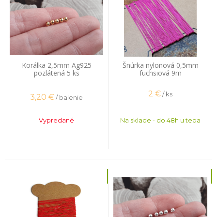
Korálka 2,5mm Ag925
Šnúrka nylonová 0,5mm
pozlátená 5 ks
fuchsiová 9m
2
€
/ ks
3,20
€
/ balenie
Vypredané
Na sklade - do 48h u teba