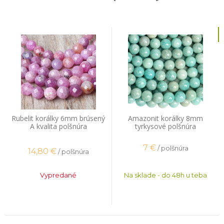
Rubelit korálky 6mm brúsený
Amazonit korálky 8mm
A kvalita polšnúra
tyrkysové polšnúra
7
€
/ polšnúra
14,80
€
/ polšnúra
Vypredané
Na sklade - do 48h u teba