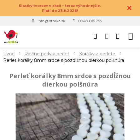
×
Klasiky tvorcov v akcii – teraz výhodnejšie.
Platí do 23.8.2026!
info@istraka.sk
0948 015 755
Úvod
Riečne perly a perleť
Korálky z perlete
Perleť korálky 8mm srdce s pozdĺžnou dierkou polšnúra
Perleť korálky 8mm srdce s pozdĺžnou
dierkou polšnúra