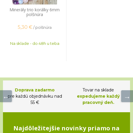
Minerály trio korálky 6mm
polšnúra
5,30
€
/ polšnúra
Na sklade - do 48h u teba
Doprava zadarmo
Tovar na sklade
pre každú objednávku nad
expedujeme každý
55 €
pracovný deň.
Najdôležitejšie novinky priamo na