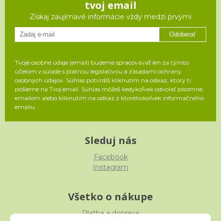
tvoj email
Získaj zaujímavé informácie vždy medzi prvými
Odoberať
Tvoje osobné údaje (email) budeme spracovávať len za týmto
účelom v súlade s platnou legislatívou a zásadami ochrany
osobných údajov. Súhlas potvrdíš kliknutím na odkaz, ktorý ti
pošleme na Tvoj email. Súhlas môžeš kedykoľvek odvolať písomne,
emailom alebo kliknutím na odkaz z ktoréhokoľvek informačného
emailu.
Sleduj nás
Facebook
Instagram
Všetko o nákupe
Platba a doprava