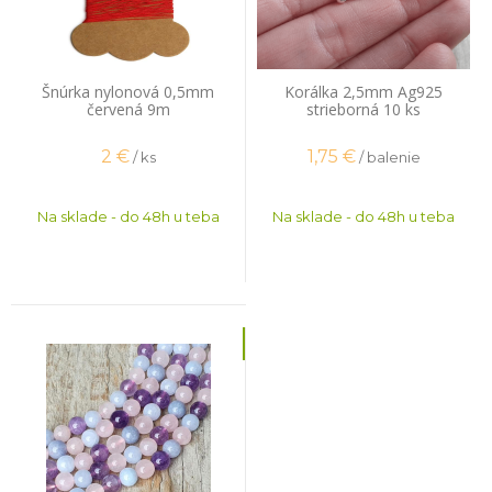
Šnúrka nylonová 0,5mm
Korálka 2,5mm Ag925
červená 9m
strieborná 10 ks
2
€
1,75
€
/ ks
/ balenie
Na sklade - do 48h u teba
Na sklade - do 48h u teba