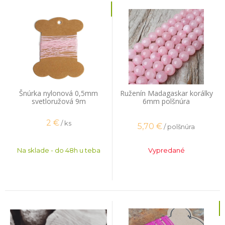
Šnúrka nylonová 0,5mm
Ruženín Madagaskar korálky
svetloružová 9m
6mm polšnúra
2
€
/ ks
5,70
€
/ polšnúra
Na sklade - do 48h u teba
Vypredané