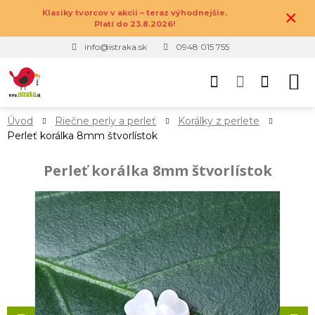
×
Klasiky tvorcov v akcii – teraz výhodnejšie.
Platí do 23.8.2026!
info@istraka.sk
0948 015 755
Úvod
Riečne perly a perleť
Korálky z perlete
Perleť korálka 8mm štvorlístok
Perleť korálka 8mm štvorlístok