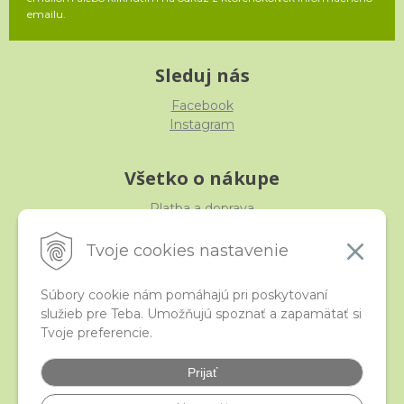
emailu.
Sleduj nás
Facebook
Instagram
Všetko o nákupe
Platba a doprava
Reklamácia, výmena, vrátenie
Obchodné podmienky
Tvoje cookies nastavenie
Ochrana osobných údajov
Súbory cookie nám pomáhajú pri poskytovaní
služieb pre Teba. Umožňujú spoznať a zapamätať si
iStraka
Tvoje preferencie.
Kontakt
Veľkoobchod
Prijať
Najčastejšie otázky