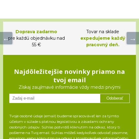
Doprava zadarmo
Tovar na sklade
pre každú objednávku nad
expedujeme každý
55 €
pracovný deň.
Najdôležitejšie novinky priamo na
tvoj email
Získaj zaujímavé informácie vždy medzi prvými
Odoberať
Tvoje osobné údaje (email) budeme spracovávať len za týmto
účelom v súlade s platnou legislatívou a zásadami ochrany
osobných údajov. Súhlas potvrdíš kliknutím na odkaz, ktorý ti
pošleme na Tvoj email. Súhlas môžeš kedykoľvek odvolať písomne,
emailom alebo kliknutím na odkaz z ktoréhokoľvek informačného