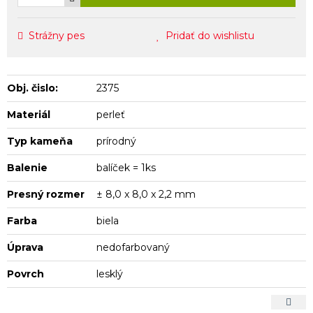
Strážny pes
Pridať do wishlistu
Obj. čislo:
2375
Materiál
perleť
Typ kameňa
prírodný
Balenie
balíček = 1ks
Presný rozmer
± 8,0 x 8,0 x 2,2 mm
Farba
biela
Úprava
nedofarbovaný
Povrch
lesklý