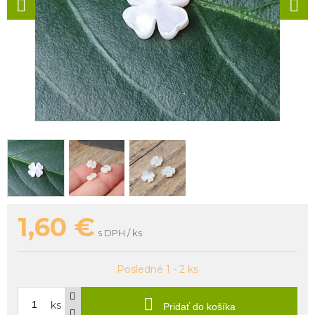
1,60
€
s DPH / ks
Posledné 1 - 2 ks
ks
Pridať do košíka