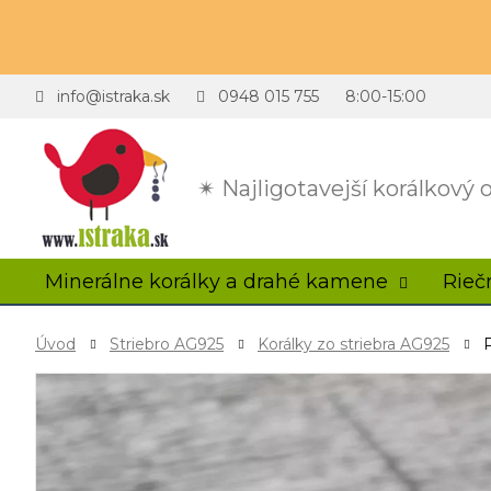
info@istraka.sk
0948 015 755
8:00-15:00
✴ Najligotavejší korálkový
Minerálne korálky a drahé kamene
Rieč
Úvod
Striebro AG925
Korálky zo striebra AG925