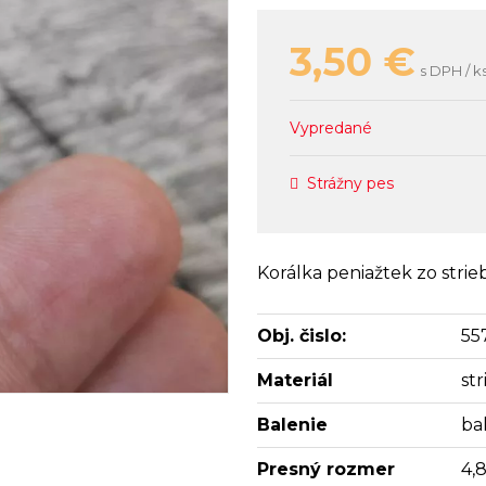
3,50
€
s DPH / k
Vypredané
Strážny pes
Korálka peniažtek zo stri
Obj. čislo:
55
Materiál
st
Balenie
bal
Presný rozmer
4,