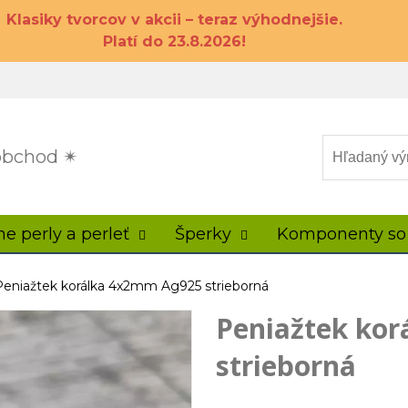
Klasiky tvorcov v akcii – teraz výhodnejšie.
Platí do 23.8.2026!
 obchod ✴
ne perly a perleť
Šperky
Komponenty so
Peniažtek korálka 4x2mm Ag925 strieborná
Peniažtek ko
strieborná