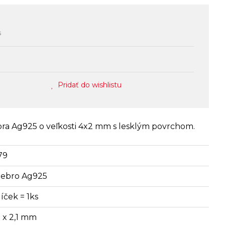
s
Pridať do wishlistu
ebra Ag925 o veľkosti 4x2 mm s lesklým povrchom.
79
riebro Ag925
íček = 1ks
8 x 2,1 mm