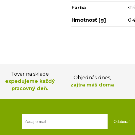
Farba
st
Hmotnosť [g]
0,
Tovar na sklade
Objednáš dnes,
expedujeme každý
zajtra máš doma
pracovný deň.
Odoberať