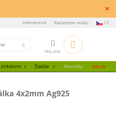
×
Veľkoobchod
Najčastejšie otázky
CZ
Môj účet
 zirkónmi
Ďalšie
Novinky
Akcia
rálka 4x2mm Ag925