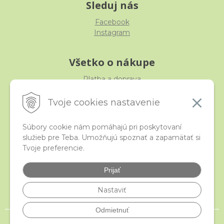
Sleduj nás
Facebook
Instagram
Všetko o nákupe
Platba a doprava
Reklamácia, výmena, vrátenie
Obchodné podmienky
Tvoje cookies nastavenie
Ochrana osobných údajov
Súbory cookie nám pomáhajú pri poskytovaní
služieb pre Teba. Umožňujú spoznať a zapamätať si
iStraka
Tvoje preferencie.
Kontakt
Veľkoobchod
Prijať
Najčastejšie otázky
Certifikáty
Nastaviť
Odmietnuť
© 2026 istraka.sk - najligotavejšie korálky a polodrahokamy široko ďaleko •