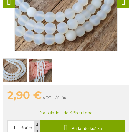
2,90
€
s DPH / šnúra
Na sklade - do 48h u teba
šnúra
Pridať do košíka