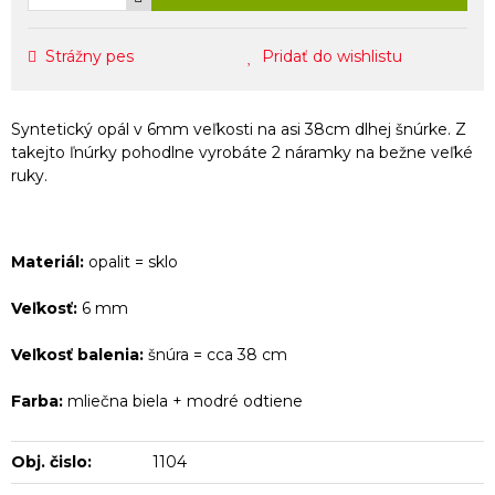
Strážny pes
Pridať do wishlistu
Syntetický opál v 6mm veľkosti na asi 38cm dlhej šnúrke. Z
takejto ľnúrky pohodlne vyrobáte 2 náramky na bežne veľké
ruky.
Materiál:
opalit = sklo
Veľkosť:
6 mm
Veľkosť balenia:
šnúra = cca 38 cm
Farba:
mliečna biela + modré odtiene
Obj. čislo:
1104