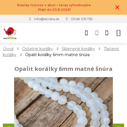
×
Klasiky tvorcov v akcii – teraz výhodnejšie.
Platí do 23.8.2026!
info@istraka.sk
0948 015 755
Úvod
Ostatné korálky
Sklenené korálky
Tlačené
korálky
Opalit korálky 6mm matné šnúra
Opalit korálky 6mm matné šnúra