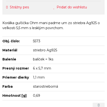
Strážny pes
Pridať do wishlistu
Korálka guľôčka Ohm mani padme um zo striebra Ag925 o
veľkosti 5,5 mm s lesklým povrchom.
Obj. čislo:
5573
Materiál
striebro Ag925
Balenie
balíček = 1ks
Presný rozmer
6 x 5,7 mm
Priemer dierky
1,1 mm
Farba
starostrieborná
Hmotnosť [g]
0,69