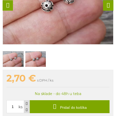
2,70
€
s DPH / ks
Na sklade - do 48h u teba
ks
Pridať do košíka