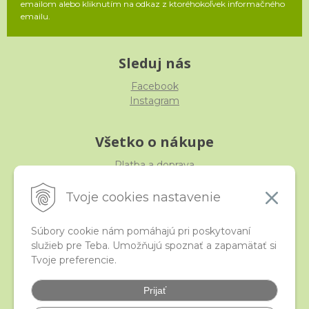
emailom alebo kliknutím na odkaz z ktoréhokoľvek informačného
emailu.
Sleduj nás
Facebook
Instagram
Všetko o nákupe
Platba a doprava
Reklamácia, výmena, vrátenie
Obchodné podmienky
Tvoje cookies nastavenie
Ochrana osobných údajov
Súbory cookie nám pomáhajú pri poskytovaní
služieb pre Teba. Umožňujú spoznať a zapamätať si
iStraka
Tvoje preferencie.
Kontakt
Veľkoobchod
Prijať
Najčastejšie otázky