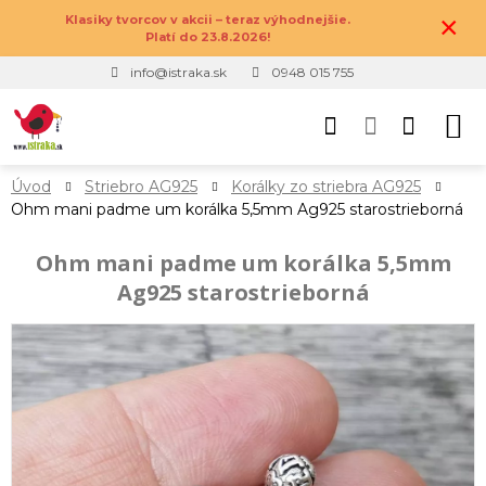
×
Klasiky tvorcov v akcii – teraz výhodnejšie.
Platí do 23.8.2026!
info@istraka.sk
0948 015 755
Úvod
Striebro AG925
Korálky zo striebra AG925
Ohm mani padme um korálka 5,5mm Ag925 starostrieborná
Ohm mani padme um korálka 5,5mm
Ag925 starostrieborná