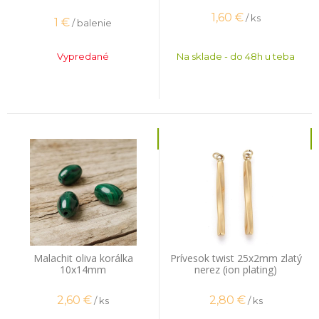
1,60
€
/ ks
1
€
/ balenie
Vypredané
Na sklade - do 48h u teba
Malachit oliva korálka
Prívesok twist 25x2mm zlatý
10x14mm
nerez (ion plating)
2,60
€
2,80
€
/ ks
/ ks