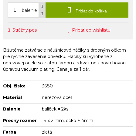
balenie
Pridať do košíka
Strážny pes
Pridať do wishlistu
Bižutérne zatváracie náušnicové háčiky s drobným očkom
pre rýchle zavesenie prívesku. Háčiky sú vyrobené z
nerezovej ocele so zlatou farbou a s kvalitnou povrchovou
úpravou vacuum plating. Cena je za 1 pár.
Obj. čislo:
3680
Materiál
nerezová oceľ
Balenie
balíček = 2ks
Presný rozmer
14 x 2 mm, očko + 4mm
Farba
zlatá