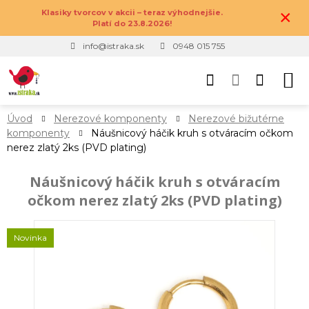
×
Klasiky tvorcov v akcii – teraz výhodnejšie.
Platí do 23.8.2026!
info@istraka.sk
0948 015 755
Úvod
Nerezové komponenty
Nerezové bižutérne
komponenty
Náušnicový háčik kruh s otváracím očkom
nerez zlatý 2ks (PVD plating)
Náušnicový háčik kruh s otváracím
očkom nerez zlatý 2ks (PVD plating)
Novinka