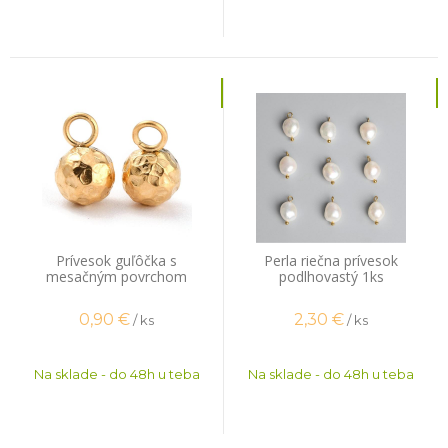
Prívesok guľôčka s
Perla riečna prívesok
mesačným povrchom
podlhovastý 1ks
8x5mm zlatý nerez (ion
plating)
0,90
€
2,30
€
/ ks
/ ks
Na sklade - do 48h u teba
Na sklade - do 48h u teba