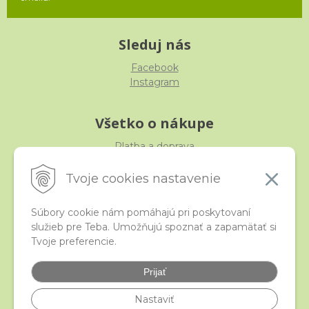
Sleduj nás
Facebook
Instagram
Všetko o nákupe
Platba a doprava
Reklamácia, výmena, vrátenie
Obchodné podmienky
Tvoje cookies nastavenie
Ochrana osobných údajov
Súbory cookie nám pomáhajú pri poskytovaní
služieb pre Teba. Umožňujú spoznať a zapamätať si
iStraka
Tvoje preferencie.
Kontakt
Veľkoobchod
Prijať
Najčastejšie otázky
Certifikáty
Nastaviť