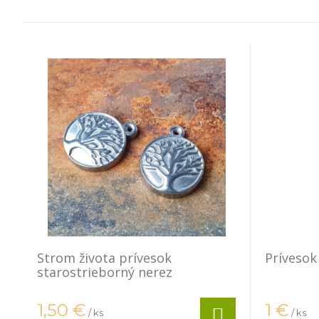
Strom života prívesok
Prívesok
starostrieborný nerez
1,50
€
1
€
/ ks
/ ks