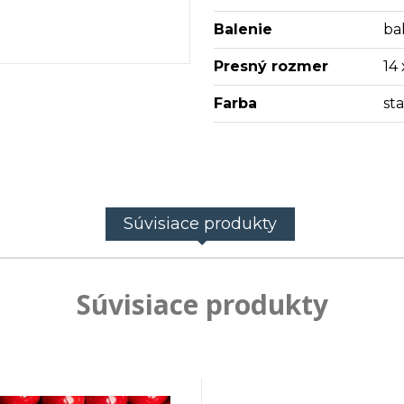
Balenie
ba
Presný rozmer
14
Farba
st
Súvisiace produkty
Súvisiace produkty