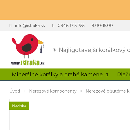
info@istraka.sk
0948 015 755
8:00-15:00
✴ Najligotavejší korálkový
Minerálne korálky a drahé kamene
Rieč
Úvod
Nerezové komponenty
Nerezové bižutérne
Novinka