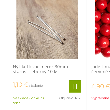
Nýt ketlovací nerez 30mm
Jadeit 
starostrieborný 10 ks
červené 
1,10
€
4,90
/ balenie
Na sklade - do 48h u
Obj. čislo:
1265
Vypredané
teba