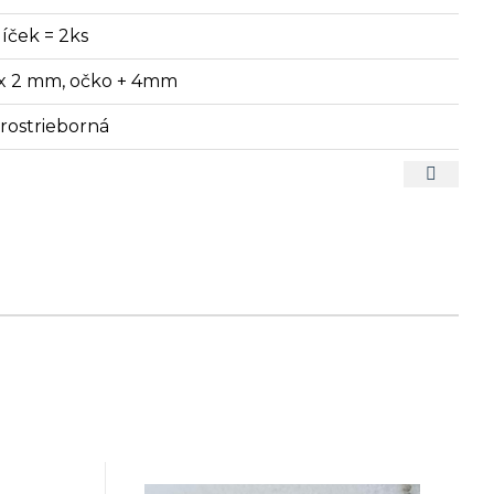
líček = 2ks
 x 2 mm, očko + 4mm
arostrieborná