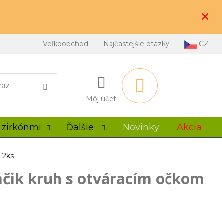
×
Veľkoobchod
Najčastejšie otázky
CZ
Môj účet
 zirkónmi
Ďalšie
Novinky
Akcia
 2ks
čik kruh s otváracím očkom