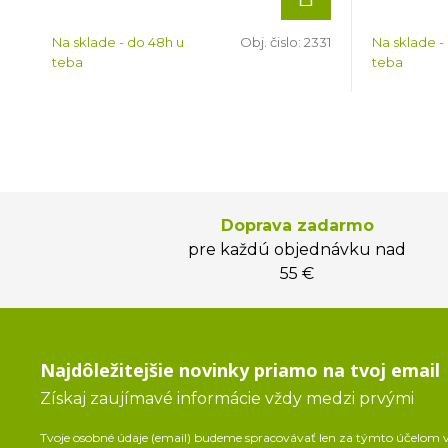
Na sklade - do 48h u
Obj. čislo:
2331
Na sklade -
teba
teba
Doprava zadarmo
pre každú objednávku nad
55 €
Najdôležitejšie novinky priamo na tvoj email
Získaj zaujímavé informácie vždy medzi prvými
Tvoje osobné údaje (email) budeme spracovávať len za týmto účelom v 