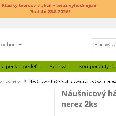
Klasiky tvorcov v akcii – teraz výhodnejšie.
Platí do 23.8.2026!
 obchod ✴
ne perly a perleť
Šperky
Komponenty so
 komponenty
Náušnicový háčik kruh s otváracím očkom nerez
Náušnicový há
nerez 2ks