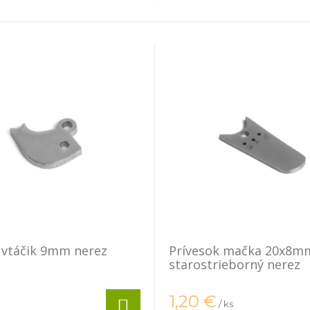
 vtáčik 9mm nerez
Prívesok mačka 20x8m
starostrieborný nerez
1,20
€
/ ks