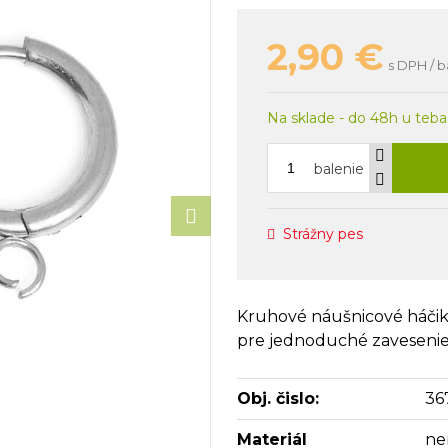
2,90
€
s DPH / b
Na sklade - do 48h u teba
balenie
Strážny pes
Kruhové náušnicové háčik
pre jednoduché zavesenie p
Obj. čislo:
36
Materiál
ne