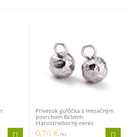
m
Prívesok guľôčka s mesačným
povrchom 8x5mm
starostrieborný nerez
0,70
€
/ ks