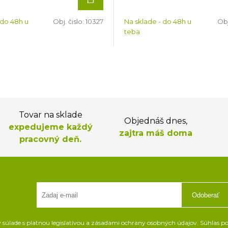
 do 48h u
Obj. čislo:
10327
Na sklade - do 48h u
Obj
teba
Tovar na sklade
Objednáš dnes,
expedujeme každý
zajtra máš doma
pracovný deň.
Odoberať
súlade s platnou legislatívou a zásadami ochrany osobných údajov. Súhlas pot