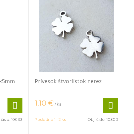
 7x5mm
Prívesok štvorlístok nerez
1,10
€
/ ks
 čislo:
10033
Posledné 1 - 2 ks
Obj. čislo:
10300