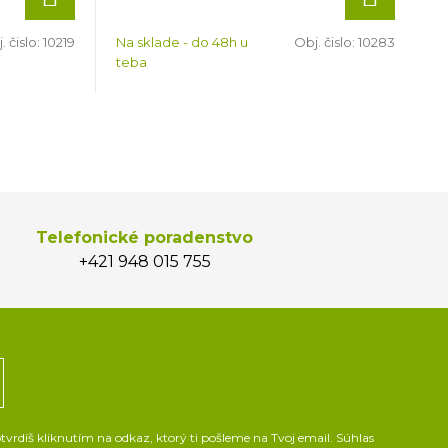
. čislo:
10219
Na sklade - do 48h u
Obj. čislo:
10283
teba
Telefonické poradenstvo
+421 948 015 755
vrdíš kliknutím na odkaz, ktorý ti pošleme na Tvoj email. Súhlas