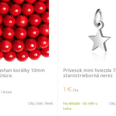
mashan korálky 10mm
Prívesok mini hviezda
šnúra
starostrieborná nerez
1
€
€
/ ks
/ šnúra
Obj. čislo:
7446
Na sklade - do 48h u
Obj.
teba