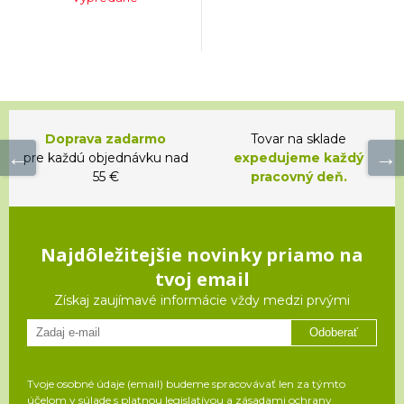
Doprava zadarmo
Tovar na sklade
pre každú objednávku nad
expedujeme každý
55 €
pracovný deň.
Najdôležitejšie novinky priamo na
tvoj email
Získaj zaujímavé informácie vždy medzi prvými
Odoberať
Tvoje osobné údaje (email) budeme spracovávať len za týmto
účelom v súlade s platnou legislatívou a zásadami ochrany