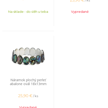
25,90
€
/ ks
Na sklade - do 48h u teba
Vypredané
Náramok plochý perleť
abalone ovál 18x13mm
25,90
€
/ ks
Vypredané