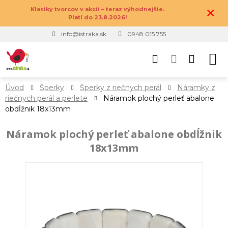
×
Klasiky tvorcov v akcii – teraz výhodnejšie.
Platí do 23.8.2026!
info@istraka.sk
0948 015 755
Úvod
Šperky
Šperky z riečnych perál
Náramky z
riečnych perál a perlete
Náramok plochý perleť abalone
obdĺžnik 18x13mm
Náramok plochý perleť abalone obdĺžnik
18x13mm