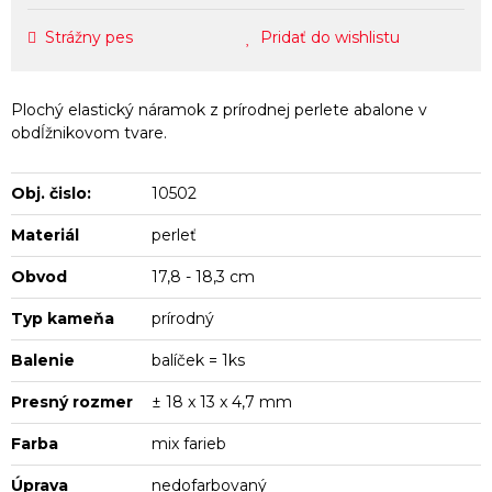
Strážny pes
Pridať do wishlistu
Plochý elastický náramok z prírodnej perlete abalone v
obdĺžnikovom tvare.
Obj. čislo:
10502
Materiál
perleť
Obvod
17,8 - 18,3 cm
Typ kameňa
prírodný
Balenie
balíček = 1ks
Presný rozmer
± 18 x 13 x 4,7 mm
Farba
mix farieb
Úprava
nedofarbovaný