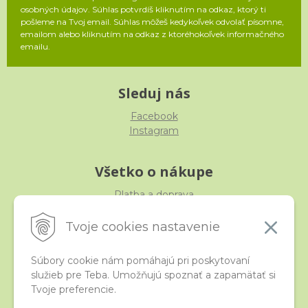
osobných údajov. Súhlas potvrdíš kliknutím na odkaz, ktorý ti
pošleme na Tvoj email. Súhlas môžeš kedykoľvek odvolať písomne,
emailom alebo kliknutím na odkaz z ktoréhokoľvek informačného
emailu.
Sleduj nás
Facebook
Instagram
Všetko o nákupe
Platba a doprava
Reklamácia, výmena, vrátenie
Obchodné podmienky
Tvoje cookies nastavenie
Ochrana osobných údajov
Súbory cookie nám pomáhajú pri poskytovaní
služieb pre Teba. Umožňujú spoznať a zapamätať si
iStraka
Tvoje preferencie.
Kontakt