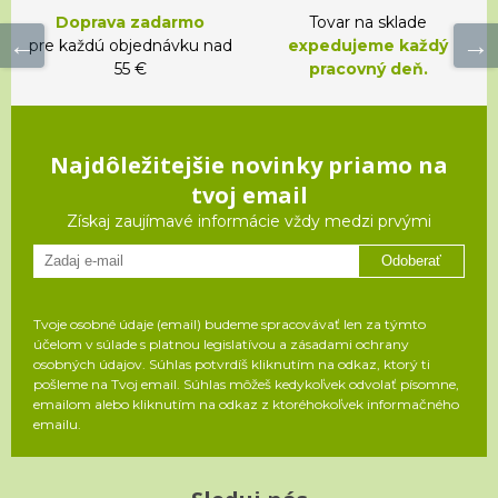
Doprava zadarmo
Tovar na sklade
pre každú objednávku nad
expedujeme každý
55 €
pracovný deň.
Najdôležitejšie novinky priamo na
tvoj email
Získaj zaujímavé informácie vždy medzi prvými
Odoberať
Tvoje osobné údaje (email) budeme spracovávať len za týmto
účelom v súlade s platnou legislatívou a zásadami ochrany
osobných údajov. Súhlas potvrdíš kliknutím na odkaz, ktorý ti
pošleme na Tvoj email. Súhlas môžeš kedykoľvek odvolať písomne,
emailom alebo kliknutím na odkaz z ktoréhokoľvek informačného
emailu.