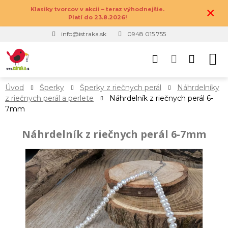
×
Klasiky tvorcov v akcii – teraz výhodnejšie.
Platí do 23.8.2026!
info@istraka.sk
0948 015 755
Úvod
Šperky
Šperky z riečnych perál
Náhrdelníky
z riečnych perál a perlete
Náhrdelník z riečnych perál 6-
7mm
Náhrdelník z riečnych perál 6-7mm