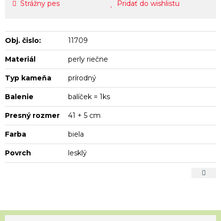
Strážny pes
Pridať do wishlistu
Obj. čislo:
11709
Materiál
perly riečne
Typ kameňa
prírodný
Balenie
balíček = 1ks
Presný rozmer
41 + 5 cm
Farba
biela
Povrch
lesklý