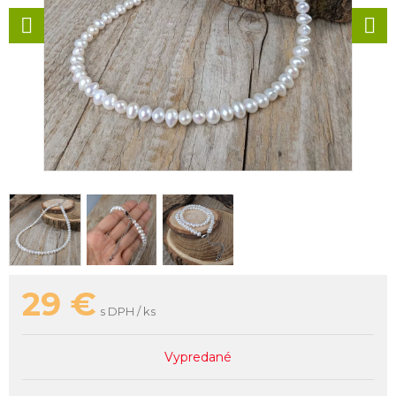
29
€
s DPH / ks
Vypredané