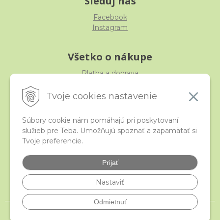
Sleduj nás
Facebook
Instagram
Všetko o nákupe
Platba a doprava
Reklamácia, výmena, vrátenie
Obchodné podmienky
Tvoje cookies nastavenie
Ochrana osobných údajov
Súbory cookie nám pomáhajú pri poskytovaní
služieb pre Teba. Umožňujú spoznať a zapamätať si
iStraka
Tvoje preferencie.
Kontakt
Veľkoobchod
Prijať
Najčastejšie otázky
Certifikáty
Nastaviť
Odmietnuť
© 2026 istraka.sk - najligotavejšie korálky a polodrahokamy široko ďaleko •
NextShop
&
e-shop Pohoda Connector
by
NextCom s.r.o.