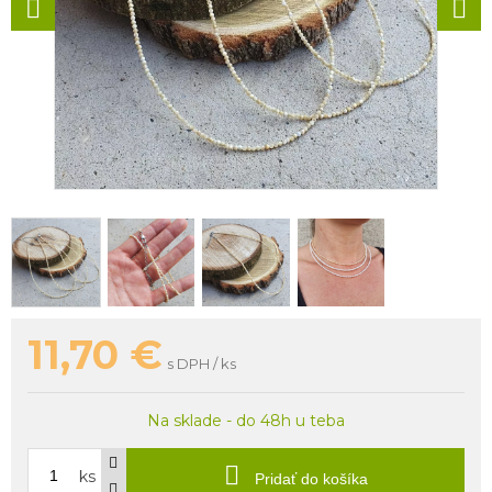
11,70
€
s DPH / ks
Na sklade - do 48h u teba
ks
Pridať do košíka