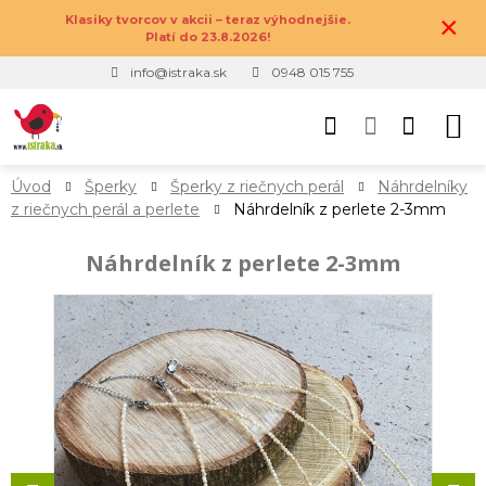
×
Klasiky tvorcov v akcii – teraz výhodnejšie.
Platí do 23.8.2026!
info@istraka.sk
0948 015 755
Úvod
Šperky
Šperky z riečnych perál
Náhrdelníky
z riečnych perál a perlete
Náhrdelník z perlete 2-3mm
Náhrdelník z perlete 2-3mm