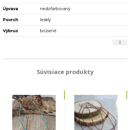
Úprava
nedofarbovaný
Povrch
lesklý
Výbrus
brúsené
Súvisiace produkty