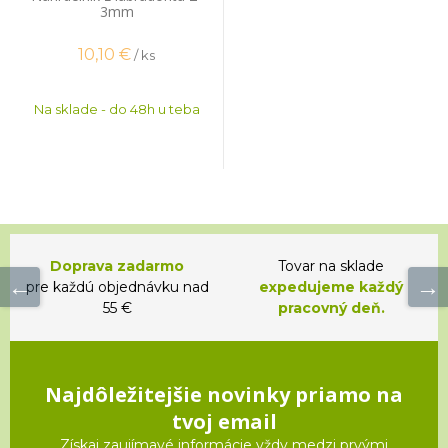
3mm
10,10
€
/ ks
Na sklade - do 48h u teba
Doprava zadarmo
Tovar na sklade
pre každú objednávku nad
expedujeme každý
55 €
pracovný deň.
Najdôležitejšie novinky priamo na
tvoj email
Získaj zaujímavé informácie vždy medzi prvými