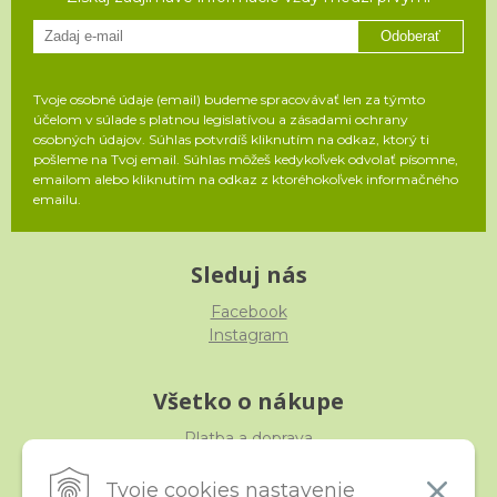
Odoberať
Tvoje osobné údaje (email) budeme spracovávať len za týmto
účelom v súlade s platnou legislatívou a zásadami ochrany
osobných údajov. Súhlas potvrdíš kliknutím na odkaz, ktorý ti
pošleme na Tvoj email. Súhlas môžeš kedykoľvek odvolať písomne,
emailom alebo kliknutím na odkaz z ktoréhokoľvek informačného
emailu.
Sleduj nás
Facebook
Instagram
Všetko o nákupe
Platba a doprava
Reklamácia, výmena, vrátenie
Obchodné podmienky
Tvoje cookies nastavenie