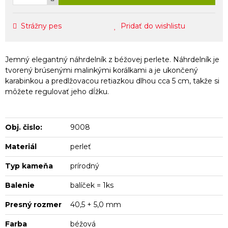
Strážny pes
Pridať do wishlistu
Jemný elegantný náhrdelník z béžovej perlete. Náhrdelník je
tvorený brúsenými malinkými korálkami a je ukončený
karabinkou a predlžovacou retiazkou dlhou cca 5 cm, takže si
môžete regulovať jeho dĺžku.
Obj. čislo:
9008
Materiál
perleť
Typ kameňa
prírodný
Balenie
balíček = 1ks
Presný rozmer
40,5 + 5,0 mm
Farba
béžová