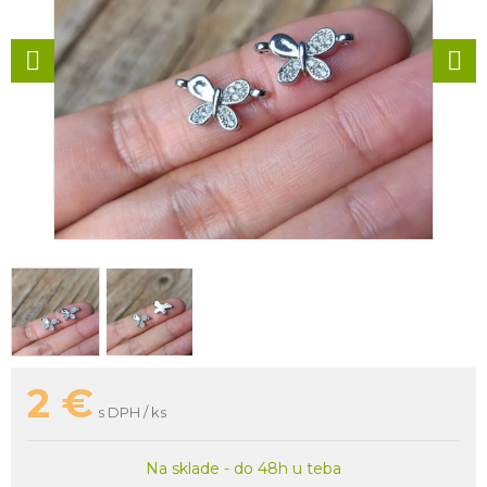
2
€
s DPH / ks
Na sklade - do 48h u teba