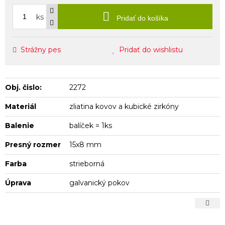
ks
Pridať do košíka
Strážny pes
Pridať do wishlistu
Obj. čislo:
2272
Materiál
zliatina kovov a kubické zirkóny
Balenie
balíček = 1ks
Presný rozmer
15x8 mm
Farba
strieborná
Úprava
galvanický pokov