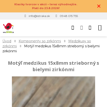
×
Klasiky tvorcov v akcii – teraz výhodnejšie.
Platí do 23.8.2026!
info@istraka.sk
0948 015 755
Úvod
Komponenty so zirkónmi
Medzikusy so
zirkónmi
Motýľ medzikus 15x8mm strieborný s bielymi
zirkónmi
Motýľ medzikus 15x8mm strieborný s
bielymi zirkónmi