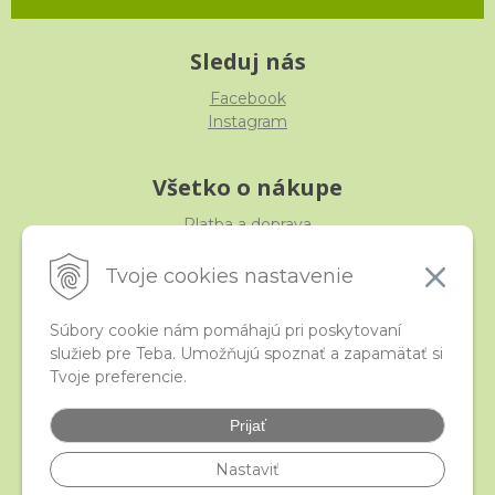
Sleduj nás
Facebook
Instagram
Všetko o nákupe
Platba a doprava
Reklamácia, výmena, vrátenie
Obchodné podmienky
Tvoje cookies nastavenie
Ochrana osobných údajov
Súbory cookie nám pomáhajú pri poskytovaní
služieb pre Teba. Umožňujú spoznať a zapamätať si
iStraka
Tvoje preferencie.
Kontakt
Veľkoobchod
Prijať
Najčastejšie otázky
Certifikáty
Nastaviť