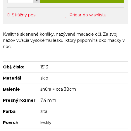
Strážny pes
Pridať do wishlistu
Kvalitné sklenené korálky, nazývané mačacie oči. Za svoj
názov vďačia vysokému lesku, ktorý pripomína oko mačky v
noci.
Obj. čislo:
1513
Materiál
sklo
Balenie
šnúra = cca 38cm
Presný rozmer
7,4 mm
Farba
žltá
Povrch
lesklý