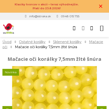
×
Klasiky tvorcov v akcii – teraz výhodnejšie.
Platí do 23.8.2026!
info@istraka.sk
0948 015 755
Úvod
Ostatné korálky
Sklenené korálky
Mačacie
oči
Mačacie oči korálky 7,5mm žlté šnúra
Mačacie oči korálky 7,5mm žlté šnúra
Novinka