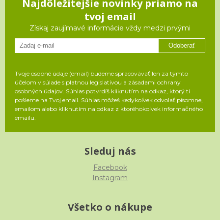
Najdôležitejšie novinky priamo na
tvoj email
Získaj zaujímavé informácie vždy medzi prvými
Odoberať
Tvoje osobné údaje (email) budeme spracovávať len za týmto
účelom v súlade s platnou legislatívou a zásadami ochrany
osobných údajov. Súhlas potvrdíš kliknutím na odkaz, ktorý ti
pošleme na Tvoj email. Súhlas môžeš kedykoľvek odvolať písomne,
emailom alebo kliknutím na odkaz z ktoréhokoľvek informačného
emailu.
Sleduj nás
Facebook
Instagram
Všetko o nákupe