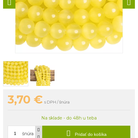
3,70
€
s DPH / šnúra
Na sklade - do 48h u teba
šnúra
Pridať do košíka