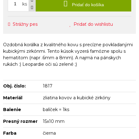
ks
Pridať do košíka
Strážny pes
Pridať do wishlistu
Ozdobná korálka z kvalitného kovu s precízne povkladanými
kubickými zirkónmi. Tento kúsok vyzerá famózne spolu s
hematitom (napr .6mm a 8mm). A najmä na pánskych
rukách :) Leopardie oči sú zelené ;)
Obj. čislo:
1817
Materiál
zliatina kovov a kubické zirkóny
Balenie
balíček = 1ks
Presný rozmer
15x10 mm
Farba
čierna