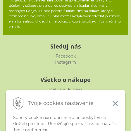
Tvoje osobné údaje (email) budeme spracovávať len za týmto
účelom v súlade s platnou legislatívou a zásadami ochrany
osobných údajov. Súhlas potvrdíš kliknutím na odkaz, ktorý ti
pošleme na Tvoj email. Súhlas môžeš kedykoľvek odvolať písomne,
emailom alebo kliknutím na odkaz z ktoréhokoľvek informačného
emailu.
Sleduj nás
Facebook
Instagram
Všetko o nákupe
Platba a doprava
Reklamácia, výmena, vrátenie
Obchodné podmienky
Tvoje cookies nastavenie
Ochrana osobných údajov
Súbory cookie nám pomáhajú pri poskytovaní
služieb pre Teba. Umožňujú spoznať a zapamätať si
iStraka
Tvoje preferencie.