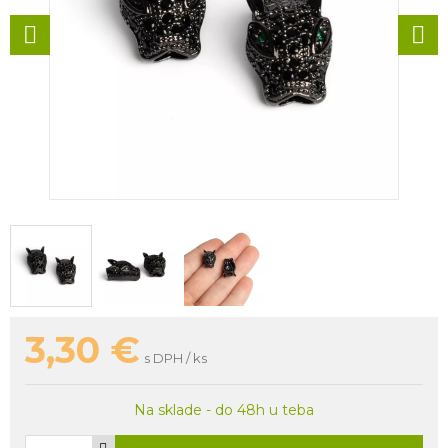
3,30
€
s DPH / ks
Na sklade - do 48h u teba