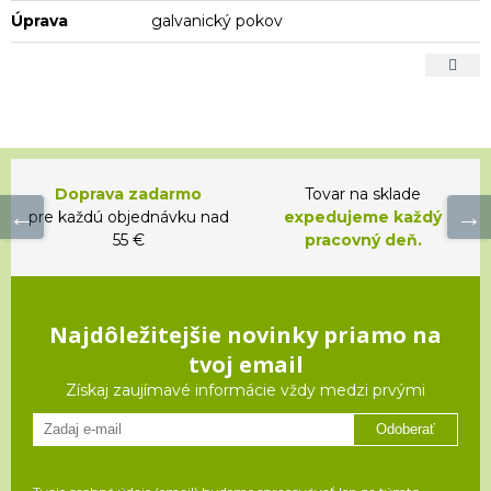
Úprava
galvanický pokov
Doprava zadarmo
Tovar na sklade
pre každú objednávku nad
expedujeme každý
55 €
pracovný deň.
Najdôležitejšie novinky priamo na
tvoj email
Získaj zaujímavé informácie vždy medzi prvými
Odoberať