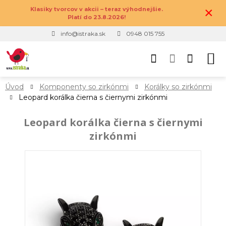
×
Klasiky tvorcov v akcii – teraz výhodnejšie.
Platí do 23.8.2026!
info@istraka.sk
0948 015 755
Úvod
Komponenty so zirkónmi
Korálky so zirkónmi
Leopard korálka čierna s čiernymi zirkónmi
Leopard korálka čierna s čiernymi
zirkónmi